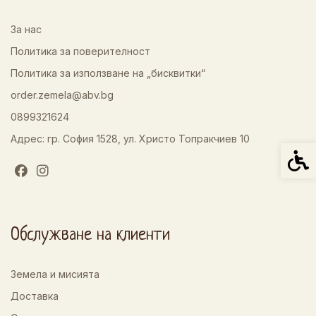
За нас
Политика за поверителност
Политика за използване на „бисквитки“
order.zemela@abv.bg
0899321624
Адрес: гр. София 1528, ул. Христо Топракчиев 10
Спец
Обслужване на клиенти
Земела и мисията
Доставка