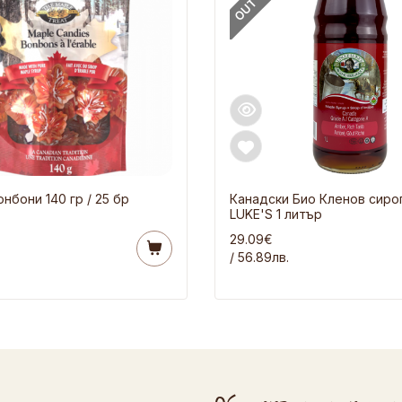
нбони 140 гр / 25 бр
Канадски Био Кленов сиро
LUKE'S 1 литър
29.09€
/ 56.89лв.