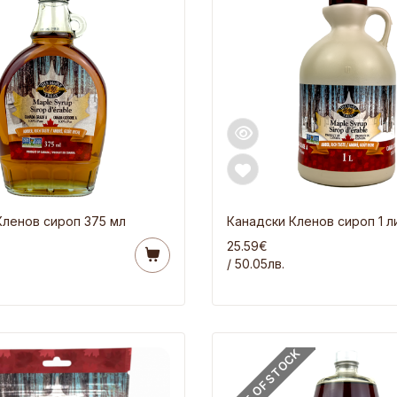
Кленов сироп 375 мл
Канадски Кленов сироп 1 л
25.59€
/ 50.05лв.
OUT OF STOCK