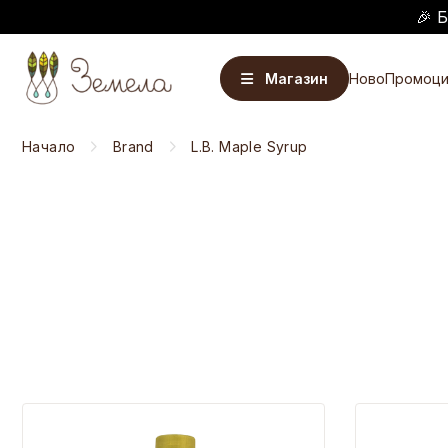
🎉 
Магазин
Ново
Промоци
Начало
Brand
L.B. Maple Syrup