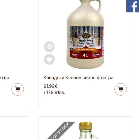
итър
Канадски Кленов сироп 4 литра
91.99€
/ 179.91лв.
OUT OF STOCK