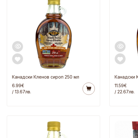
Канадски Кленов сироп 250 мл
Канадски 
6.99€
11.59€
/ 13.67лв.
/ 22.67лв.