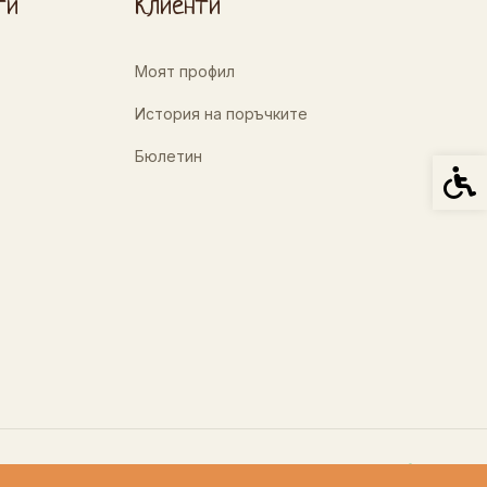
ти
Клиенти
Моят профил
История на поръчките
Бюлетин
Спец