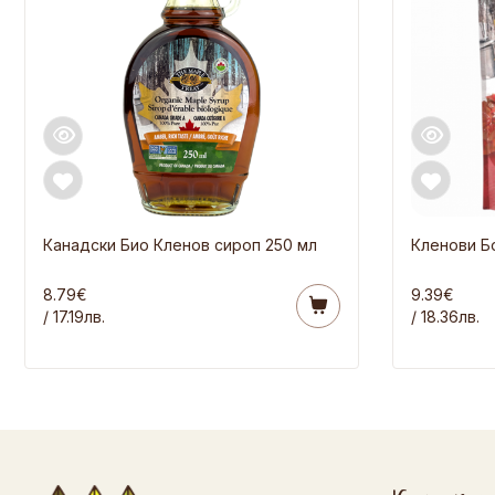
Канадски Био Кленов сироп 250 мл
Кленови Бо
8.79€
9.39€
/ 17.19лв.
/ 18.36лв.