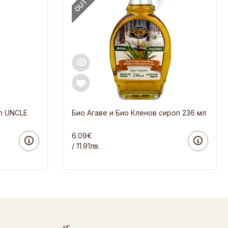
п UNCLE
Био Агаве и Био Кленов сироп 236 мл
6.09€
/ 11.91лв.