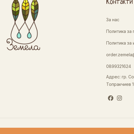
Контакти
За нас
Политика за
Политика за 
order.zemela
0899321624
Адрес: гр. Со
Топракчиев 1