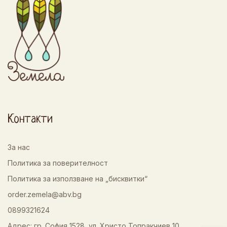
Контакти
За нас
Политика за поверителност
Политика за използване на „бисквитки“
order.zemela@abv.bg
0899321624
Адрес: гр. София 1528, ул. Христо Топракчиев 10