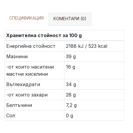
СПЕЦИФИКАЦИЯ
КОМЕНТАРИ (0)
Хранителна стойност за 100 g
Енергийна стойност
2188 kJ / 523 kcal
Мазнини
39 g
-от които наситени
16 g
мастни киселини
Въглехидрати
34 g
-от които захари
28 g
Белтъчини
7,2 g
Сол
0 g