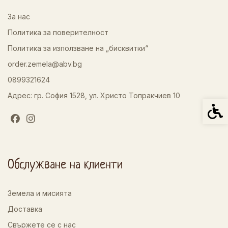
За нас
Политика за поверителност
Политика за използване на „бисквитки“
order.zemela@abv.bg
0899321624
Адрес: гр. София 1528, ул. Христо Топракчиев 10
Спец
Обслужване на клиенти
Земела и мисията
Доставка
Свържете се с нас