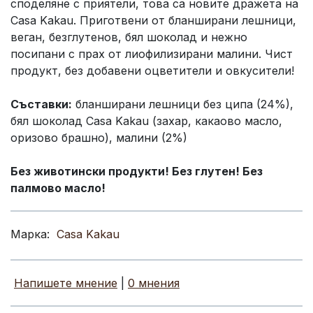
споделяне с приятели, това са новите дражета на
Casa Kakau. Приготвени от бланширани лешници,
веган, безглутенов, бял шоколад и нежно
посипани с прах от лиофилизирани малини. Чист
продукт, без добавени оцветители и овкусители!
Съставки:
бланширани лешници без ципа (24%),
бял шоколад Casa Kakau (захар, какаово масло,
оризово брашно), малини (2%)
Без животински продукти! Без глутен! Без
палмово масло!
Марка:
Casa Kakau
Напишете мнение
|
0 мнения