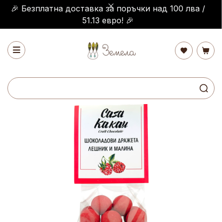
🎉 Безплатна доставка за поръчки над 100 лва /
51.13 евро! 🎉