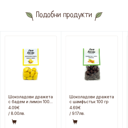
Подобни продукти
Шоколадови дражета
Шоколадови дражета
с бадем и лимон 100
с шамфъстък 100 гр
гр
4.09€
4.69€
/ 8.00лв.
/ 9.17лв.