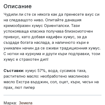
Описание
Чудили ли сте се някога как да пренесете вкус си
на следващото ниво. Опитайте данашия
кремообразен хумус Ориенталски. Тази
успокояваща класика получава близкоизточен
привкус, като добавя кадифен хумус, за да
създаде богата наслада, а наличното къри е
уникален начин да се оживи традиционния хумус.
С нотки на куркума и други къри подправки, този
хумус е страхотен дип!
Съставки:
хумус 57%, вода, сусамов таха,
растително масло: необработено маслиново
масло Екстра върджин, сол, оцет, къри, чесън на
прах, лют пипер
Марка:
Земела