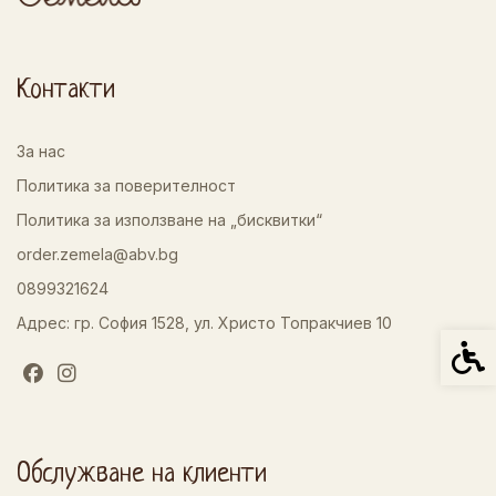
Контакти
За нас
Политика за поверителност
Политика за използване на „бисквитки“
order.zemela@abv.bg
0899321624
Адрес: гр. София 1528, ул. Христо Топракчиев 10
Спец
Обслужване на клиенти