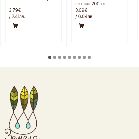
зехтин 200 гр
3.79€
3.09€
/ 7.41лв.
/ 6.04лв.