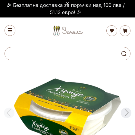
🎉 Безплатна доставка за поръчки над 100 лва /
51.13 евро! 🎉