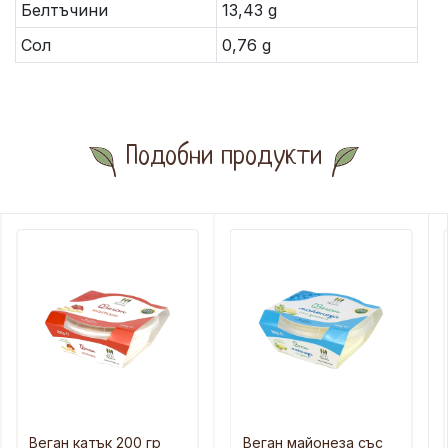
Белтъчини
13,43 g
Сол
0,76 g
Подобни продукти
Веган катък 200 гр
Веган майонеза със