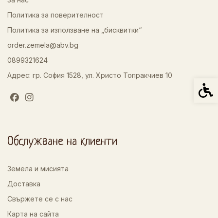
Политика за поверителност
Политика за използване на „бисквитки“
order.zemela@abv.bg
0899321624
Адрес: гр. София 1528, ул. Христо Топракчиев 10
Спец
Обслужване на клиенти
Земела и мисията
Доставка
Свържете се с нас
Карта на сайта