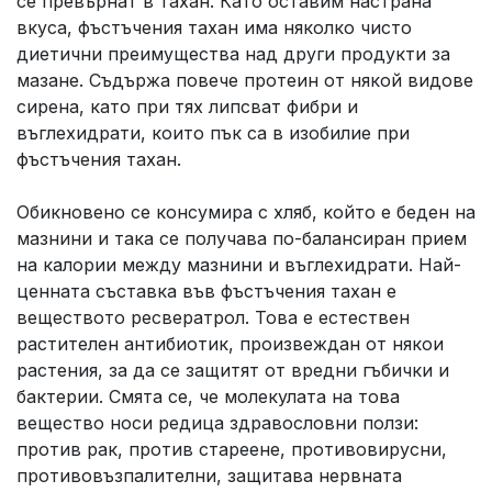
се превърнат в тахан. Като оставим настрана
вкуса, фъстъчения тахан има няколко чисто
диетични преимущества над други продукти за
мазане. Съдържа повече протеин от някой видове
сирена, като при тях липсват фибри и
въглехидрати, които пък са в изобилие при
фъстъчения тахан.
Обикновено се консумира с хляб, който е беден на
мазнини и така се получава по-балансиран прием
на калории между мазнини и въглехидрати. Най-
ценната съставка във фъстъчения тахан е
веществото ресвератрол. Това е естествен
растителен антибиотик, произвеждан от някои
растения, за да се защитят от вредни гъбички и
бактерии. Смята се, че молекулата на това
вещество носи редица здравословни ползи:
против рак, против стареене, противовирусни,
противовъзпалителни, защитава нервната