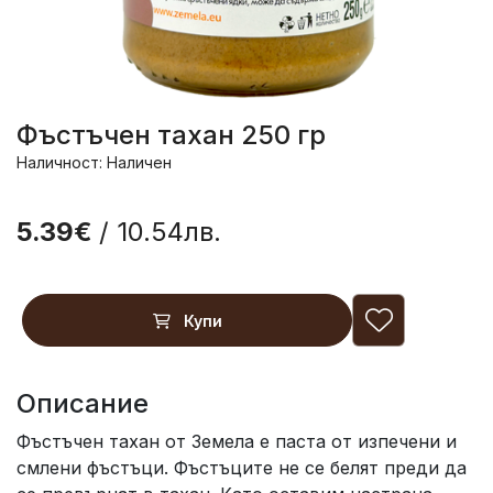
Фъстъчен тахан 250 гр
Наличност: Наличен
5.39€
/ 10.54лв.
Купи
Описание
Фъстъчен тахан от Земела е паста от изпечени и
смлени фъстъци. Фъстъците не се белят преди да