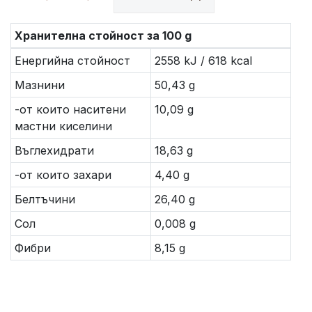
Хранителна стойност за 100 g
Енергийна стойност
2558 kJ / 618 kcal
Мазнини
50,43 g
-от които наситени
10,09 g
мастни киселини
Въглехидрати
18,63 g
-от които захари
4,40 g
Белтъчини
26,40 g
Сол
0,008 g
Фибри
8,15 g