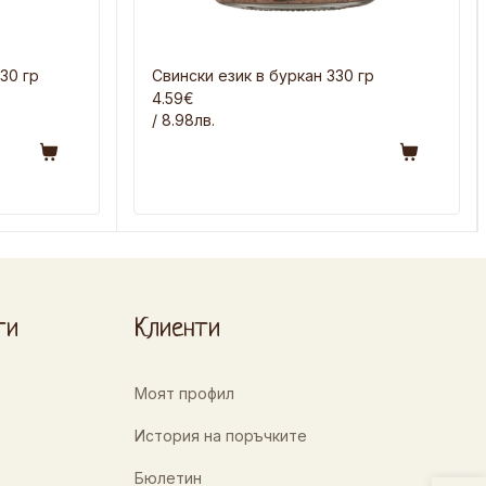
30 гр
Свински език в буркан 330 гр
4.59€
/ 8.98лв.
ти
Клиенти
Моят профил
История на поръчките
Бюлетин