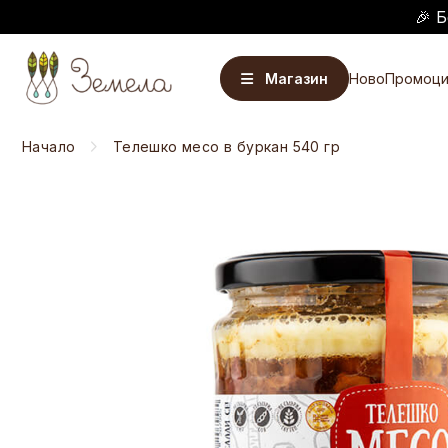
🎉 Б
Магазин
Ново
Промоци
Начало
Телешко месо в буркан 540 гр