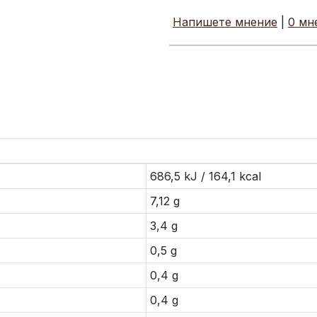
Напишете мнение
|
0 мн
686,5 kJ / 164,1 kcal
7,12 g
3,4 g
0,5 g
0,4 g
0,4 g