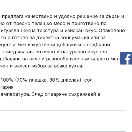
 предлага качествено и удобно решение за бързи и
но от пресно телешко месо и приготвено по
сигурява нежна текстура и изискан вкус. Опаковано
ото е готово за директна консумация или за
ецепти. Без изкуствени добавки и с подбрани
 осигурява автентично и натурално вкусово
добавяне на вкус и разнообразие към вашето меню,
ен и вкусен избор за всяка кухня.
100% (70% плешка, 30% джолан), сол
гария
емпература. След отваряне съхранявай в