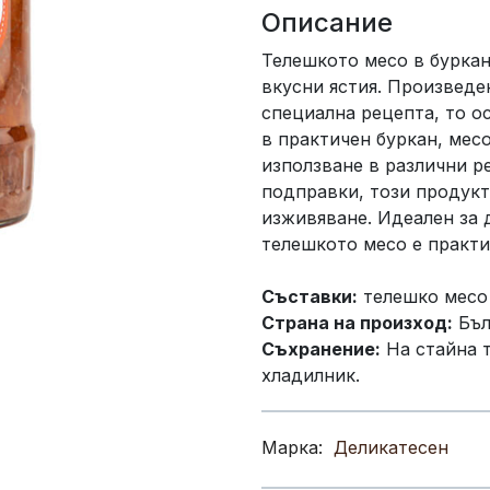
Описание
Телешкото месо в буркан
вкусни ястия. Произведе
специална рецепта, то о
в практичен буркан, мес
използване в различни р
подправки, този продукт
изживяване. Идеален за 
телешкото месо е практич
Съставки:
телешко месо 
Страна на произход:
Бъл
Съхранение:
На стайна т
хладилник.
Марка:
Деликатесен