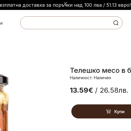
езплатна доставка за поръчки над 100 лва / 51.13 евро!
и
Телешко месо в б
Наличност: Наличен
13.59€
/ 26.58лв.
Купи