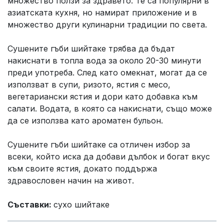
множество ползи за здравето. Те са популярни в
азиатската кухня, но намират приложение и в
множество други кулинарни традиции по света.
Сушените гъби шийтаке трябва да бъдат
накиснати в топла вода за около 20-30 минути
преди употреба. След като омекнат, могат да се
използват в супи, ризото, ястия с месо,
вегетариански ястия и дори като добавка към
салати. Водата, в която са накиснати, също може
да се използва като ароматен бульон.
Сушените гъби шийтаке са отличен избор за
всеки, който иска да добави дълбок и богат вкус
към своите ястия, докато поддържа
здравословен начин на живот.
Съставки:
сухо шийтаке