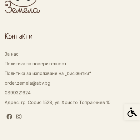
Контакти
За нас
Политика за поверителност
Политика за използване на „бисквитки“
order.zemela@abv.bg
0899321624
Адрес: гр. София 1528, ул. Христо Топракчиев 10
Спец