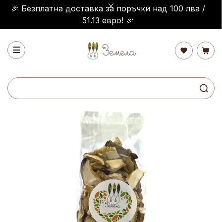
🎉 Безплатна доставка за поръчки над 100 лва /
51.13 евро! 🎉