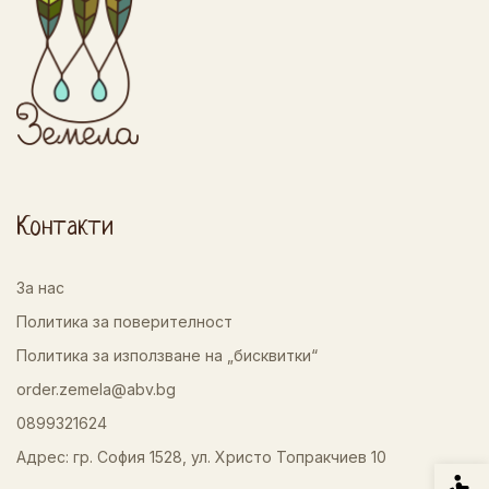
Контакти
За нас
Политика за поверителност
Политика за използване на „бисквитки“
order.zemela@abv.bg
0899321624
Адрес: гр. София 1528, ул. Христо Топракчиев 10
Спец