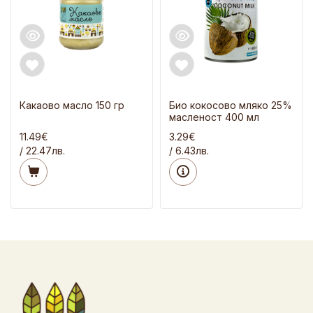
Какаово масло 150 гр
Био кокосово мляко 25%
масленост 400 мл
11.49€
3.29€
/ 22.47лв.
/ 6.43лв.