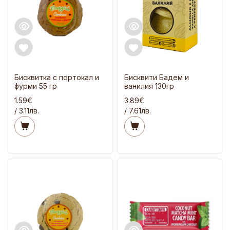
Бисквитка с портокал и
Бисквити Бадем и
фурми 55 гр
ванилия 130гр
1.59€
3.89€
/ 3.11лв.
/ 7.61лв.