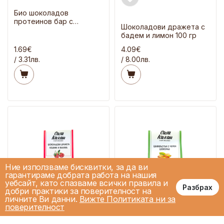
Био шоколадов
протеинов бар с
Шоколадови дражета с
лешници и шипки 68 гр
бадем и лимон 100 гр
1.69€
4.09€
/ 3.31лв.
/ 8.00лв.
Ние използваме бисквитки, за да ви
гарантираме добрата работа на нашия
уебсайт, като спазваме всички правила и
Разбрах
добри практики за поверителност на
личните Ви данни.
Вижте Политиката ни за
поверителност