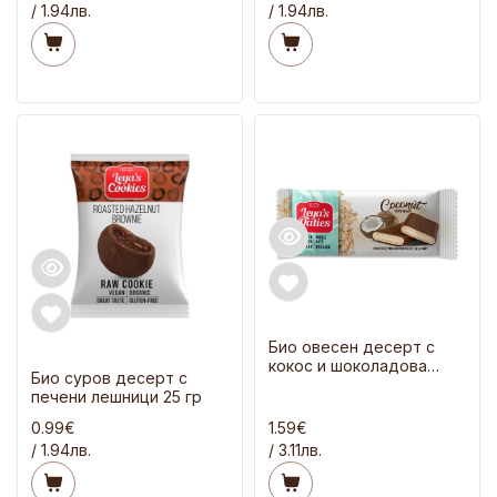
/ 1.94лв.
/ 1.94лв.
Био овесен десерт с
кокос и шоколадова
Био суров десерт с
заливка 82 гр
печени лешници 25 гр
0.99€
1.59€
/ 1.94лв.
/ 3.11лв.