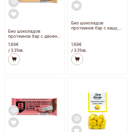
Био шоколадов
протеинов бар с кашу,
Био шоколадов
кокос и чия 68 гр
протеинов бар с двоен
шоколад и мака 68 гр
1.69€
1.69€
/ 3.31лв.
/ 3.31лв.