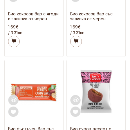
Био кокосов бар с ягоди
Био кокосов бар със
и заливка от черен
заливка от черен
шоколад 50 гр
шоколад 50 гр
1.69€
1.69€
/ 3.31лв.
/ 3.31лв.
Био фъстъчен бар със
Био суров десерт с