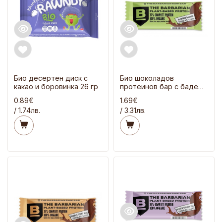
Био десертен диск с
Био шоколадов
какао и боровинка 26 гр
протеинов бар с бадеми
и баобаб 68 гр
0.89€
1.69€
/ 1.74лв.
/ 3.31лв.