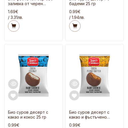
заливка от черен
бадеми 25 гр
шоколад 50 гр
1.69€
0.99€
/ 3.31лв.
/ 1.94лв.
Био суров десерт с
Био суров десерт с
какао и кокос 25 гр
какао и фъстъчено
масло 25 гр
0.99€
0.99€