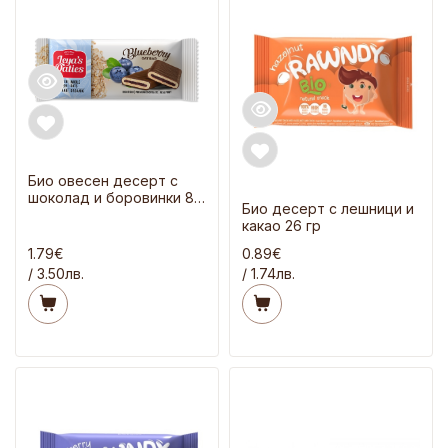
Био овесен десерт с
шоколад и боровинки 82
Био десерт с лешници и
гр
какао 26 гр
1.79€
0.89€
/ 3.50лв.
/ 1.74лв.