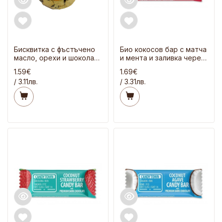
Бисквитка с фъстъчено
Био кокосов бар с матча
масло, орехи и шоколад
и мента и заливка черен
70 гр
шоколад 50 гр
1.59€
1.69€
/ 3.11лв.
/ 3.31лв.