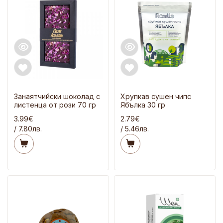
Занаятчийски шоколад с
Хрупкав сушен чипс
листенца от рози 70 гр
Ябълка 30 гр
3.99€
2.79€
/ 7.80лв.
/ 5.46лв.