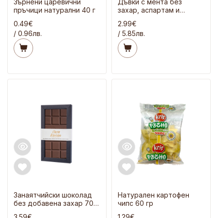
Зърнени царевични
Дъвки с мента без
пръчици натурални 40 г
захар, аспартам и
сорбитол 21 гр
0.49€
2.99€
/ 0.96лв.
/ 5.85лв.
Занаятчийски шоколад
Натурален картофен
без добавена захар 70
чипс 60 гр
гр
3.59€
1.29€