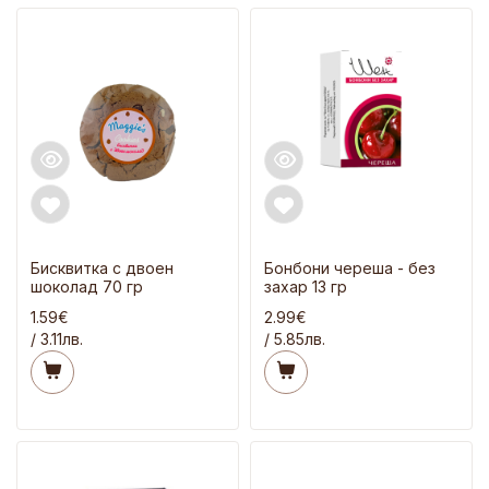
Бисквитка с двоен
Бонбони череша - без
шоколад 70 гр
захар 13 гр
1.59€
2.99€
/ 3.11лв.
/ 5.85лв.