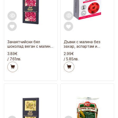
Занаятчийски бял
Дъвки с малина без
шоколад веган с малини
захар, аспартам и
70 гр
сорбитол 21 гр
3.89€
2.99€
/ 7.61лв.
/ 5.85лв.