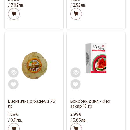
/ 7.02лв.
/ 2.52лв.
Бисквитка с бадеми 75
Бонбони диня - без
гр
захар 13 гр
1.59€
2.99€
/ 3.11лв.
/ 5.85лв.