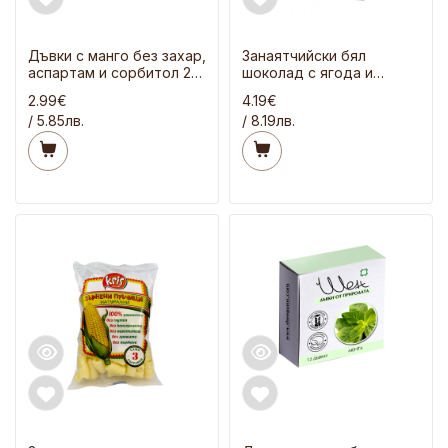
Дъвки с манго без захар,
Занаятчийски бял
аспартам и сорбитол 21
шоколад с ягода и
гр
малина - LOVE 90 гр
2.99€
4.19€
/ 5.85лв.
/ 8.19лв.