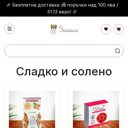
🎉 Безплатна доставка за поръчки над 100 лва /
51.13 евро! 🎉
Сладко и солено