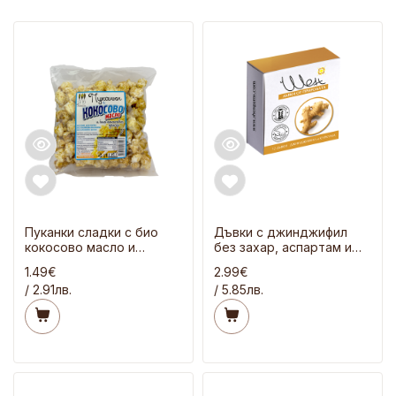
Пуканки сладки с био
Дъвки с джинджифил
кокосово масло и
без захар, аспартам и
кокосова захар 60 гр
сорбитол 21 гр
1.49€
2.99€
/ 2.91лв.
/ 5.85лв.