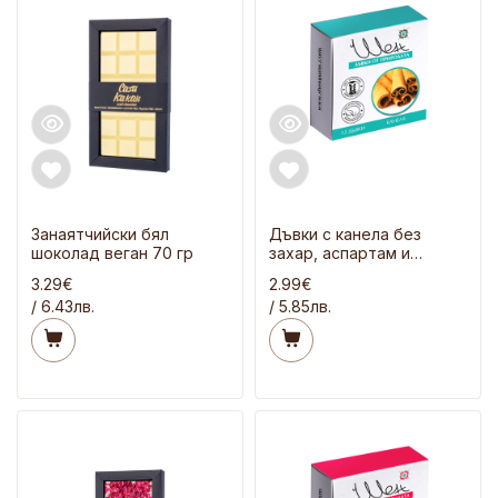
Занаятчийски бял
Дъвки с канела без
шоколад веган 70 гр
захар, аспартам и
сорбитол 21 гр
3.29€
2.99€
/ 6.43лв.
/ 5.85лв.