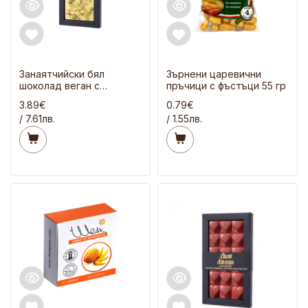
Занаятчийски бял
Зърнени царевични
шоколад веган с
пръчици с фъстъци 55 гр
шамфъстък и лимон 70
3.89€
0.79€
гр
/ 7.61лв.
/ 1.55лв.