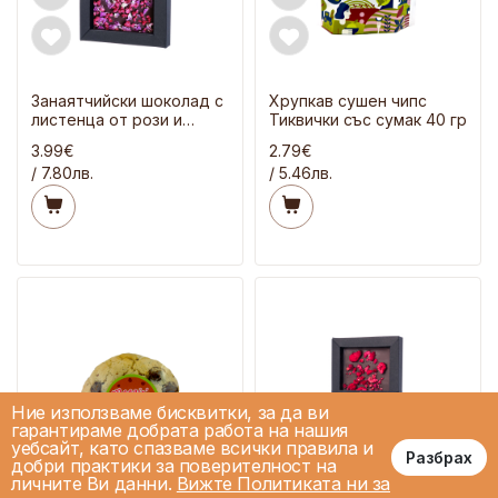
Занаятчийски шоколад с
Хрупкав сушен чипс
листенца от рози и
Тиквички със сумак 40 гр
малини 70 гр
3.99€
2.79€
/ 7.80лв.
/ 5.46лв.
Ние използваме бисквитки, за да ви
гарантираме добрата работа на нашия
уебсайт, като спазваме всички правила и
Разбрах
добри практики за поверителност на
личните Ви данни.
Вижте Политиката ни за