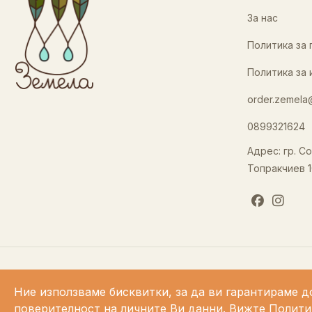
За нас
Политика за
Политика за 
order.zemela
0899321624
Адрес: гр. Со
Топракчиев 1
Ние използваме бисквитки, за да ви гарантираме д
поверителност на личните Ви данни.
Вижте Полити