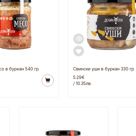
о в буркан 540 гр
Свински уши в буркан 330 гр
5.29€
/ 10.35лв.