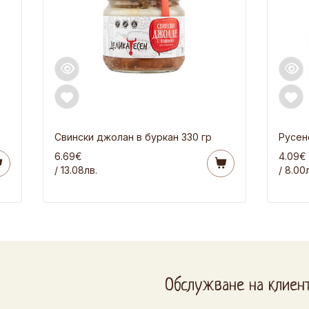
Свински джолан в буркан 330 гр
Русен
6.69€
4.09€
/ 13.08лв.
/ 8.00
Обслужване на клиен