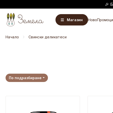
🎉 
Магазин
Ново
Промоци
Начало
Свински деликатеси
По подразбиране