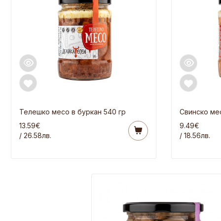
Телешко месо в буркан 540 гр
Свинско мес
13.59€
9.49€
/ 26.58лв.
/ 18.56лв.