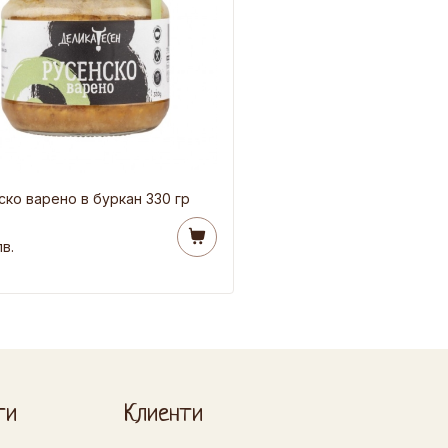
ско варено в буркан 330 гр
лв.
ти
Клиенти