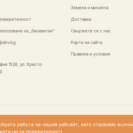
Земела и мисията
 поверителност
Доставка
използване на „бисквитки“
Свържете се с нас
@abv.bg
Карта на сайта
Правила и условия
фия 1528, ул. Христо
0
обрата работа на нашия уебсайт, като спазваме всичк
ката ни за поверителност