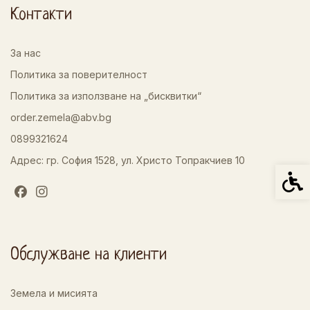
Контакти
За нас
Политика за поверителност
Политика за използване на „бисквитки“
order.zemela@abv.bg
0899321624
Адрес: гр. София 1528, ул. Христо Топракчиев 10
Спец
Обслужване на клиенти
Земела и мисията