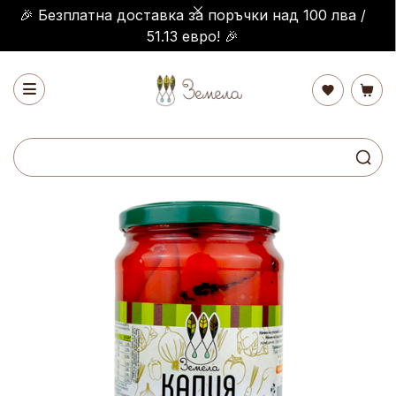
🎉 Безплатна доставка за поръчки над 100 лва /
51.13 евро! 🎉