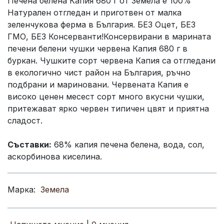
Печена белена Капия 680 г от Земела е 100%
Натурален отгледан и приготвен от малка
зеленчукова ферма в България. БЕЗ Оцет, БЕЗ
ГМО, БЕЗ Консерванти!Консервирани в марината
печени белени чушки червена Капия 680 г в
буркан. Чушките сорт червена Капия са отгледани
в екологично чист район на България, ръчно
подбрани и мариновани. Червената Капия е
високо ценен месест сорт много вкусни чушки,
притежават ярко червен типичен цвят и приятна
сладост.
Съставки:
68% капия печена белена, вода, сол,
аскорбинова киселина.
Марка:
Земела