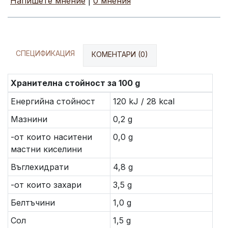
Напишете мнение
|
0 мнения
СПЕЦИФИКАЦИЯ
КОМЕНТАРИ (0)
Хранителна стойност за 100 g
Енергийна стойност
120 kJ / 28 kcal
Мазнини
0,2 g
-от които наситени
0,0 g
мастни киселини
Въглехидрати
4,8 g
-от които захари
3,5 g
Белтъчини
1,0 g
Сол
1,5 g