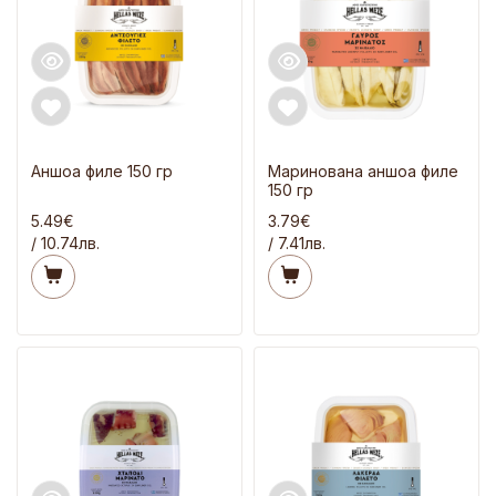
Аншоа филе 150 гр
Маринована аншоа филе
150 гр
5.49€
3.79€
/ 10.74лв.
/ 7.41лв.