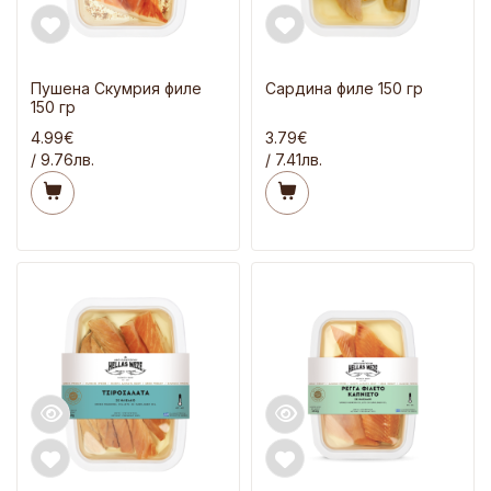
Пушена Скумрия филе
Сардина филе 150 гр
150 гр
4.99€
3.79€
/ 9.76лв.
/ 7.41лв.