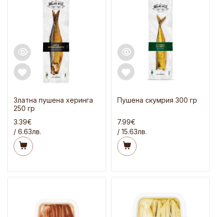
Златна пушена херинга
Пушена скумрия 300 гр
250 гр
3.39€
7.99€
/ 6.63лв.
/ 15.63лв.