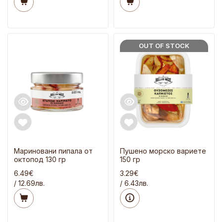
OUT OF STOCK
Мариновани пипала от
Пушено морско вариете
октопод 130 гр
150 гр
6.49€
3.29€
/ 12.69лв.
/ 6.43лв.