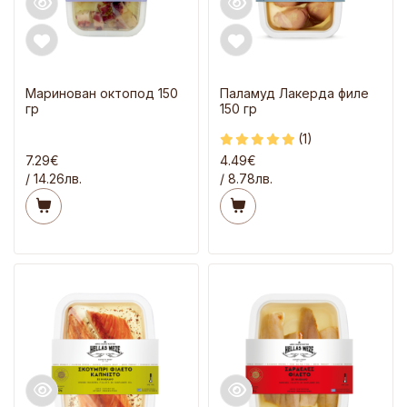
Маринован октопод 150
Паламуд Лакерда филе
гр
150 гр
(1)
7.29€
4.49€
/ 14.26лв.
/ 8.78лв.