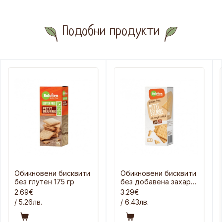
Подобни продукти
Обикновени бисквити
Обикновени бисквити
без глутен 175 гр
без добавена захар
175 гр
2.69€
3.29€
/ 5.26лв.
/ 6.43лв.