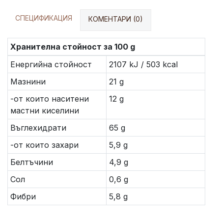
СПЕЦИФИКАЦИЯ
КОМЕНТАРИ (0)
Хранителна стойност за 100 g
Енергийна стойност
2107 kJ / 503 kcal
Мазнини
21 g
-от които наситени
12 g
мастни киселини
Въглехидрати
65 g
-от които захари
5,9 g
Белтъчини
4,9 g
Сол
0,6 g
Фибри
5,8 g