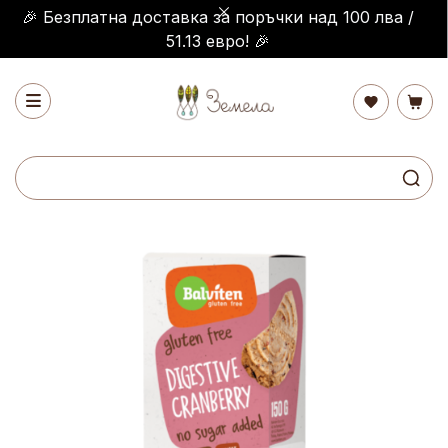
🎉 Безплатна доставка за поръчки над 100 лва /
51.13 евро! 🎉