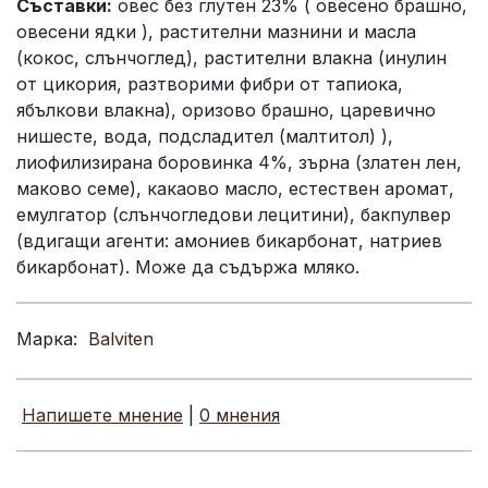
Съставки:
овес без глутен 23% ( овесено брашно,
овесени ядки ), растителни мазнини и масла
(кокос, слънчоглед), растителни влакна (инулин
от цикория, разтворими фибри от тапиока,
ябълкови влакна), оризово брашно, царевично
нишесте, вода, подсладител (малтитол) ),
лиофилизирана боровинка 4%, зърна (златен лен,
маково семе), какаово масло, естествен аромат,
емулгатор (слънчогледови лецитини), бакпулвер
(вдигащи агенти: амониев бикарбонат, натриев
бикарбонат). Може да съдържа мляко.
Марка:
Balviten
Напишете мнение
|
0 мнения