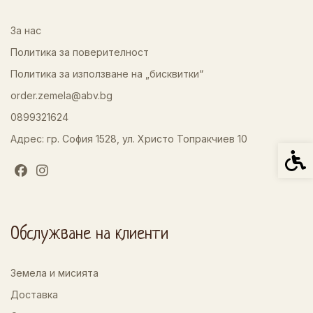
За нас
Политика за поверителност
Политика за използване на „бисквитки“
order.zemela@abv.bg
0899321624
Адрес: гр. София 1528, ул. Христо Топракчиев 10
Спец
Обслужване на клиенти
Земела и мисията
Доставка