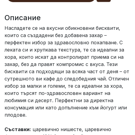
Описание
Насладете се на вкусни обикновени бисквити,
които са създадени без добавена захар –
перфектен избор за здравословно похапване. С
леката си и хрупкава текстура, те са идеални за
хора, които искат да контролират приема си на
захар, без да правят компромис с вкуса. Тези
бисквити са подходящи за всяка част от деня – от
сутрешното ви кафе до следобедния чай. Отличен
избор за малки и големи, те са идеални за хора,
които търсят по-здравословен вариант на
любимия си десерт. Перфектни за директна
консумация или като допълнение към йогурт или
плодове.
Съставки:
царевично нишесте, царевично