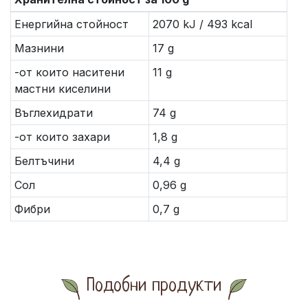
Енергийна стойност
2070 kJ / 493 kcal
Мазнини
17 g
-от които наситени
11 g
мастни киселини
Въглехидрати
74 g
-от които захари
1,8 g
Белтъчини
4,4 g
Сол
0,96 g
Фибри
0,7 g
Подобни продукти