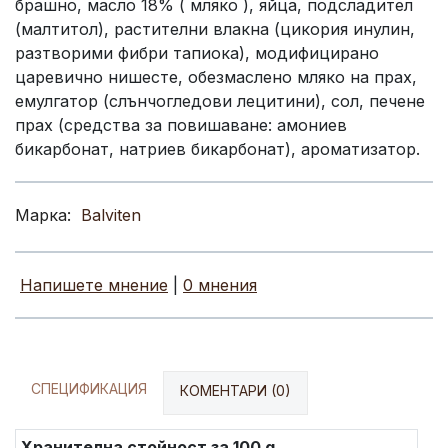
брашно, масло 18% ( мляко ), яйца, подсладител
(малтитол), растителни влакна (цикория инулин,
разтворими фибри тапиока), модифицирано
царевично нишесте, обезмаслено мляко на прах,
емулгатор (слънчогледови лецитини), сол, печене
прах (средства за повишаване: амониев
бикарбонат, натриев бикарбонат), ароматизатор.
Марка:
Balviten
Напишете мнение
|
0 мнения
СПЕЦИФИКАЦИЯ
КОМЕНТАРИ (0)
Хранителна стойност за 100 g