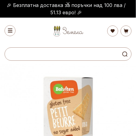
🎉 Безплатна доставка за поръчки над 100 лва /
51.13 евро! 🎉