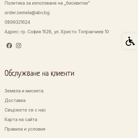
Политика за използване на „бисквитки“
order.zemela@abv.bg
0899321624
Адрес: гр. София 1528, ул. Христо Топракчиев 10
Спец
Обслужване на клиенти
Земела и мисията
Доставка
Свържете се с нас
Карта на сайта
Правила и условия