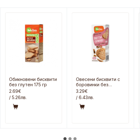
Обикновени бисквити
Овесени бисквити с
без глутен 175 гр
боровинки без
добавена захар 150
2.69€
3.29€
гр
/ 5.26лв.
/ 6.43лв.