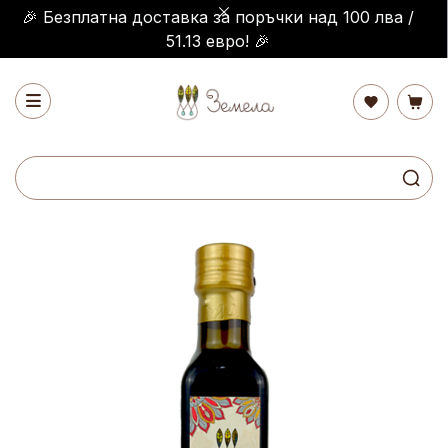
🎉 Безплатна доставка за поръчки над 100 лва /
51.13 евро! 🎉