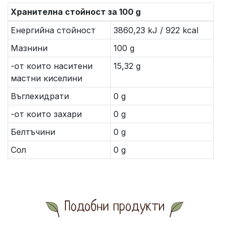
Хранителна стойност за 100 g
Енергийна стойност
3860,23 kJ / 922 kcal
Мазнини
100 g
-от които наситени
15,32 g
мастни киселини
Въглехидрати
0 g
-от които захари
0 g
Белтъчини
0 g
Сол
0 g
Подобни продукти