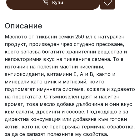
Купи
Описание
Маслото от тиквени семки 250 мл е натурален
продукт, произведен чрез студено пресоване,
което запазва богатите хранителни вещества и
неповторимия вкус на тиквените семена. То е
източник на полезни мастни киселини,
антиоксиданти, витамини Е, А и В, както и
минерали като цинк и магнезий, които
подпомагат имунната система, кожата и здравето
на простатата. С тъмнозелен цвят и наситен
аромат, това масло добавя дълбочина и фин вкус
към салати, дресинги и сосове. Подходящо е за
директна консумация или добавяне към готови
ястия, като не се препоръчва термична обработка,
за да се запазят полезните му свойства.