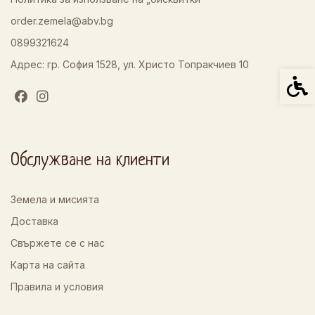
order.zemela@abv.bg
0899321624
Адрес: гр. София 1528, ул. Христо Топракчиев 10
Спец
Обслужване на клиенти
Земела и мисията
Доставка
Свържете се с нас
Карта на сайта
Правила и условия