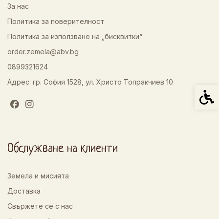
За нас
Политика за поверителност
Политика за използване на „бисквитки“
order.zemela@abv.bg
0899321624
Адрес: гр. София 1528, ул. Христо Топракчиев 10
Спец
Обслужване на клиенти
Земела и мисията
Доставка
Свържете се с нас