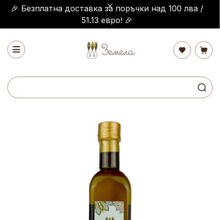
🎉 Безплатна доставка за поръчки над 100 лва /
51.13 евро! 🎉