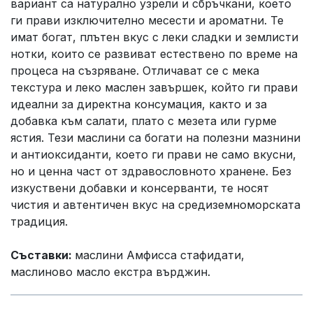
вариант са натурално узрели и сбръчкани, което
ги прави изключително месести и ароматни. Те
имат богат, плътен вкус с леки сладки и землисти
нотки, които се развиват естествено по време на
процеса на съзряване. Отличават се с мека
текстура и леко маслен завършек, който ги прави
идеални за директна консумация, както и за
добавка към салати, плато с мезета или гурме
ястия. Тези маслини са богати на полезни мазнини
и антиоксиданти, което ги прави не само вкусни,
но и ценна част от здравословното хранене. Без
изкуствени добавки и консерванти, те носят
чистия и автентичен вкус на средиземноморската
традиция.
Съставки:
маслини Амфисса стафидати,
маслиново масло екстра върджин.