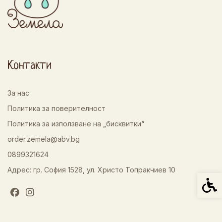
Контакти
За нас
Политика за поверителност
Политика за използване на „бисквитки“
order.zemela@abv.bg
0899321624
Адрес: гр. София 1528, ул. Христо Топракчиев 10
Спец