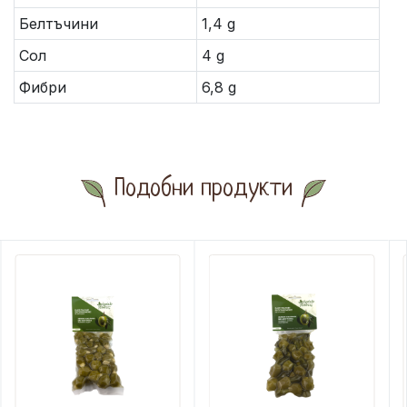
Белтъчини
1,4 g
Сол
4 g
Фибри
6,8 g
Подобни продукти