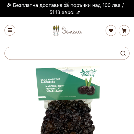
🎉 Безплатна доставка за поръчки над 100 лва /
51.13 евро! 🎉