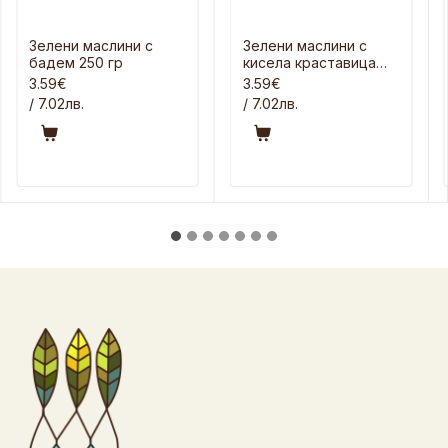
Зелени маслини с
Зелени маслини с
бадем 250 гр
кисела краставица
250 гр
3.59€
3.59€
/ 7.02лв.
/ 7.02лв.