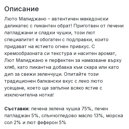
Описание
Люто Малиджано – автентичен македонски
деликатес с пикантен обрат! Приготвен от печени
патладжани и сладки чушки, този лют
специалитет е обогатен с подправки, които
придават на ястието огнен привкус. С
кремообразната си текстура и наситен аромат,
Лют Малиджано е перфектен за намазване върху
хляб, като пикантна добавка към скара или като
дип за свежи зеленчуци. Опитайте този
традиционен балкански вкус с леко люто
усещане, което ще запълни всяко ястие с
изключителна нотка!
Съставки:
печена зелена чушка 75%, печен
патладжан 5%, слънчогледово масло 13%, морска
сол 2% и лют феферон 5%