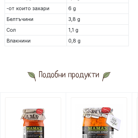
-от които захари
6 g
Белтъчини
3,8 g
Сол
1,1 g
Влакнини
0,8 g
Подобни продукти