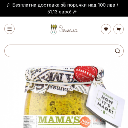
🎉 Безплатна доставка за поръчки над 100 лва /
51.13 евро! 🎉