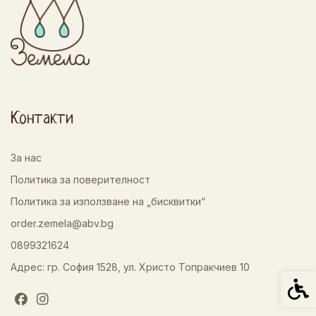
Контакти
За нас
Политика за поверителност
Политика за използване на „бисквитки“
order.zemela@abv.bg
0899321624
Адрес: гр. София 1528, ул. Христо Топракчиев 10
Спец