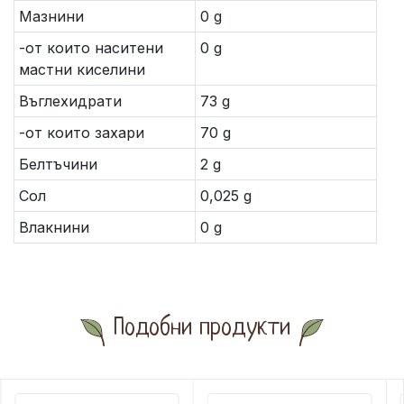
Мазнини
0 g
-от които наситени
0 g
мастни киселини
Въглехидрати
73 g
-от които захари
70 g
Белтъчини
2 g
Сол
0,025 g
Влакнини
0 g
Подобни продукти