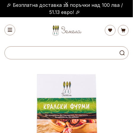
🎉 Безплатна доставка за поръчки над 100 лва /
51.13 евро! 🎉