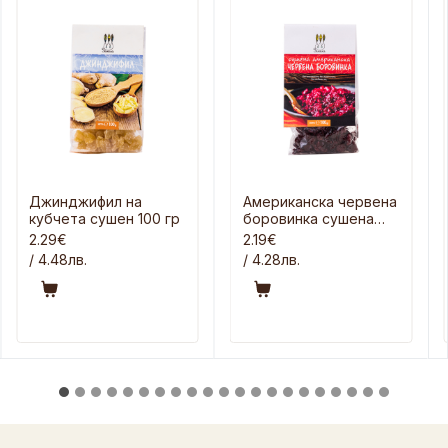
Джинджифил на
Американска червена
кубчета сушен 100 гр
боровинка сушена
100 гр
2.29€
2.19€
/ 4.48лв.
/ 4.28лв.