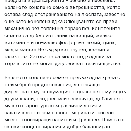
предлага в два варианта – белено и небелено.
Беленото конопено семе е вътрешността, която
остава след отстраняването на люспата,известно
още като конопена ядка.Олющването се прави
механично без топлинна обработка. Конопените
семена са добър източник на калций, желязо,
витамин Е и по-малко фосфор,магнезий, цинк,
мед и манган.Не съдържат глутен, казеин и
галактоза. Затова те са много подходящи за
хора,които не могат да усвояват тези вещества.
Беленото конопено семе е превъзходна храна с
голям брой предназначения,включващи
директната му консумация, поръсването му върху
други храни, плодове или зеленчуци, добавянето
му като гарнитура към различни ястия и
салати,както и към сосове, маринати, кисели
млека, тонизиращи напитки и фрешове. Признато
за най-концентрирания и добре балансиран