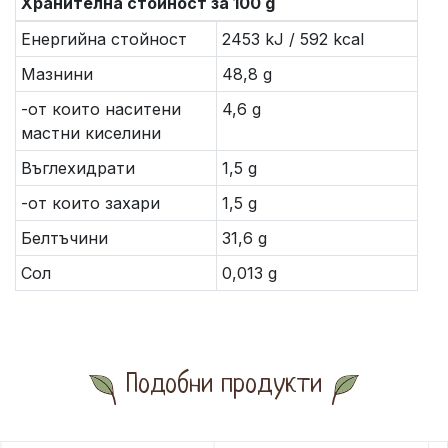
Хранителна стойност за 100 g
Енергийна стойност
2453 kJ / 592 kcal
Мазнини
48,8 g
-от които наситени
4,6 g
мастни киселини
Въглехидрати
1,5 g
-от които захари
1,5 g
Белтъчини
31,6 g
Сол
0,013 g
Подобни продукти