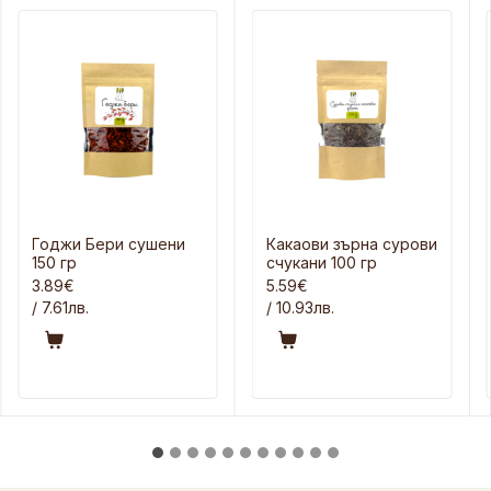
Годжи Бери сушени
Какаови зърна сурови
150 гр
счукани 100 гр
3.89€
5.59€
/ 7.61лв.
/ 10.93лв.