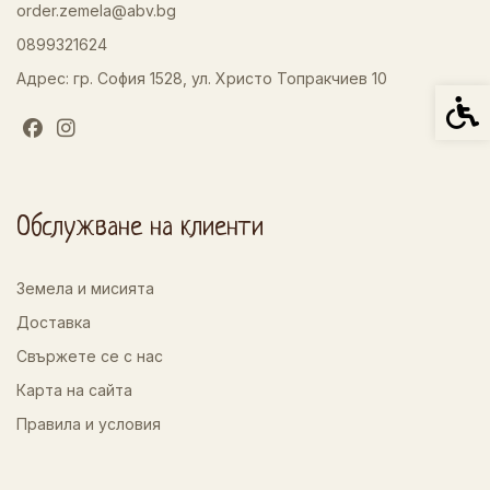
order.zemela@abv.bg
0899321624
Адрес: гр. София 1528, ул. Христо Топракчиев 10
Спец
Обслужване на клиенти
Земела и мисията
Доставка
Свържете се с нас
Карта на сайта
Правила и условия