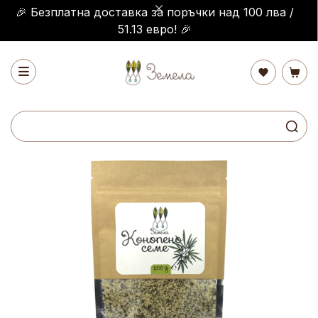
🎉 Безплатна доставка за поръчки над 100 лва /
51.13 евро! 🎉