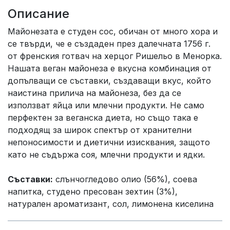
Описание
Майонезата е студен сос, обичан от много хора и
се твърди, че е създаден през далечната 1756 г.
от френския готвач на херцог Ришельо в Менорка.
Нашата веган майонеза е вкусна комбинация от
допълващи се съставки, създаващи вкус, който
наистина прилича на майонеза, без да се
използват яйца или млечни продукти. Не само
перфектен за веганска диета, но също така е
подходящ за широк спектър от хранителни
непоносимости и диетични изисквания, защото
като не съдържа соя, млечни продукти и ядки.
Съставки:
слънчогледово олио (56%), соева
напитка, студено пресован зехтин (3%),
натурален ароматизант, сол, лимонена киселина