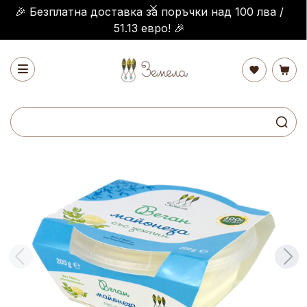
🎉 Безплатна доставка за поръчки над 100 лва /
51.13 евро! 🎉