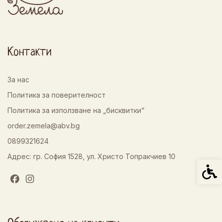
Контакти
За нас
Политика за поверителност
Политика за използване на „бисквитки“
order.zemela@abv.bg
0899321624
Адрес: гр. София 1528, ул. Христо Топракчиев 10
Спец