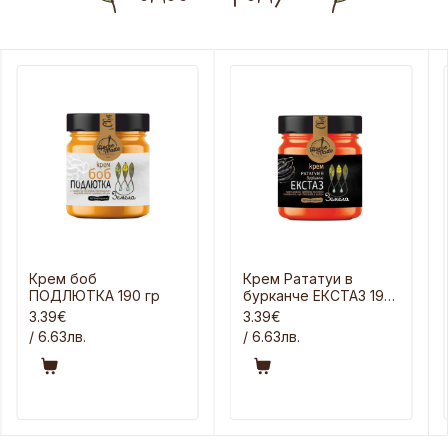
Крем боб
Крем Рататуи в
ПОДЛЮТКА 190 гр
бурканче ЕКСТАЗ 190
гр
3.39€
3.39€
/ 6.63лв.
/ 6.63лв.