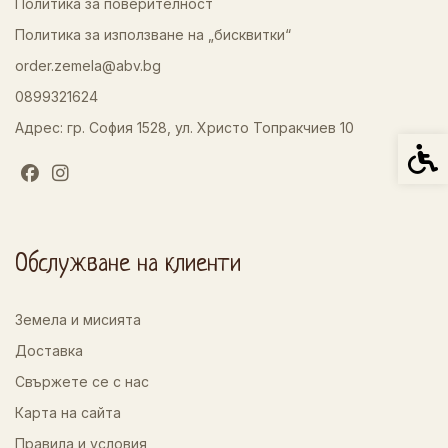
Политика за поверителност
Политика за използване на „бисквитки“
order.zemela@abv.bg
0899321624
Адрес: гр. София 1528, ул. Христо Топракчиев 10
Спец
Обслужване на клиенти
Земела и мисията
Доставка
Свържете се с нас
Карта на сайта
Правила и условия