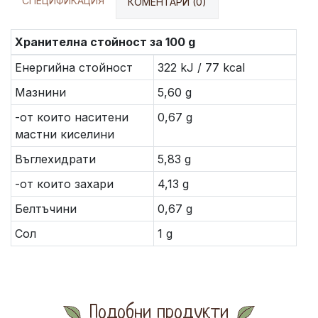
СПЕЦИФИКАЦИЯ
КОМЕНТАРИ (0)
Хранителна стойност за 100 g
Енергийна стойност
322 kJ / 77 kcal
Мазнини
5,60 g
-от които наситени
0,67 g
мастни киселини
Въглехидрати
5,83 g
-от които захари
4,13 g
Белтъчини
0,67 g
Сол
1 g
Подобни продукти