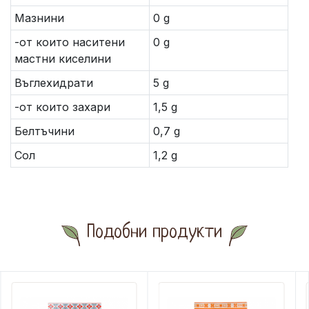
Мазнини
0 g
-от които наситени
0 g
мастни киселини
Въглехидрати
5 g
-от които захари
1,5 g
Белтъчини
0,7 g
Сол
1,2 g
Подобни продукти