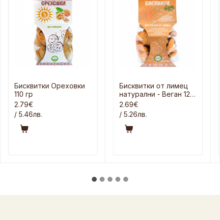
Бисквитки Ореховки
Бисквитки от лимец
110 гр
натурални - Веган 120
гр
2.79€
2.69€
/ 5.46лв.
/ 5.26лв.