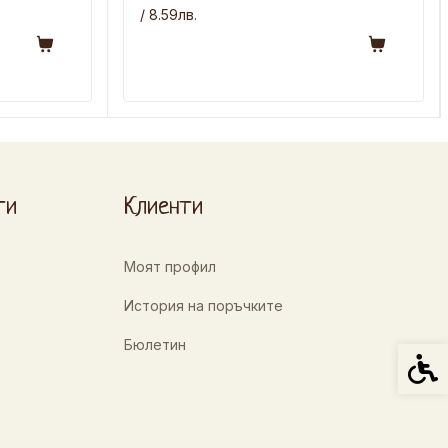
/ 8.59лв.
ти
Клиенти
Моят профил
История на поръчките
Бюлетин
Спец