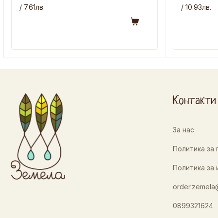
/ 7.61лв.
/ 10.93лв.
Контакти
За нас
Политика за
Политика за 
order.zemela
0899321624