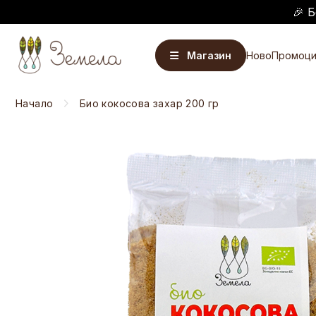
🎉 Б
Магазин
Ново
Промоци
Начало
Био кокосова захар 200 гр