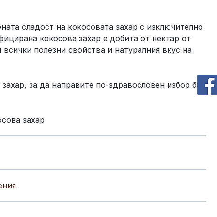
ената сладост на кокосовата захар с изключително
ифицирана кокосова захар е добита от нектар от
и всички полезни свойства и натуралния вкус на
 захар, за да направите по-здравословен избор без
сова захар
ения