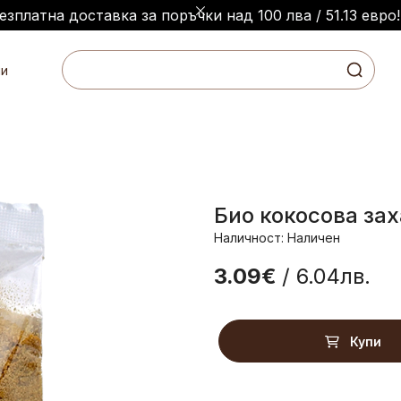
езплатна доставка за поръчки над 100 лва / 51.13 евро!
и
Био кокосова зах
Наличност: Наличен
3.09€
/ 6.04лв.
Купи