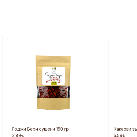
Годжи Бери сушени 150 гр
Какаови зъ
3.89€
5.59€