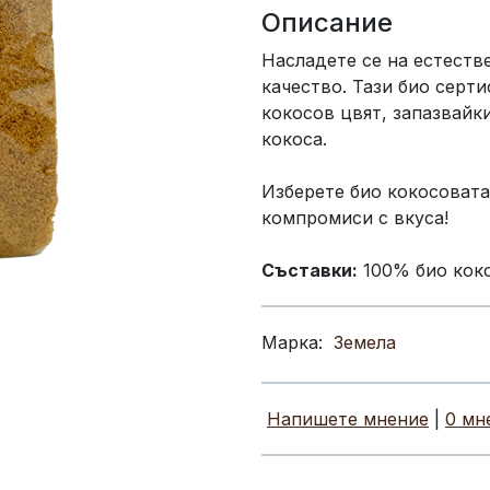
Описание
Насладете се на естеств
качество. Тази био серт
кокосов цвят, запазвайк
кокоса.
Изберете био кокосовата
компромиси с вкуса!
Съставки:
100% био коко
Марка:
Земела
Напишете мнение
|
0 мн