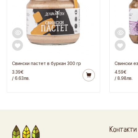
Свински пастет в буркан 300 гр
Свински ез
3.39€
4.59€
/ 6.63лв.
/ 8.98лв.
Контакти