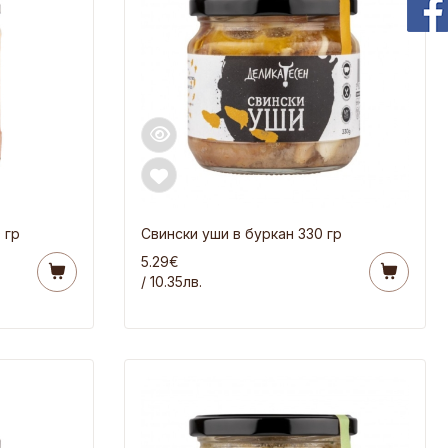
 гр
Свински уши в буркан 330 гр
5.29€
/ 10.35лв.