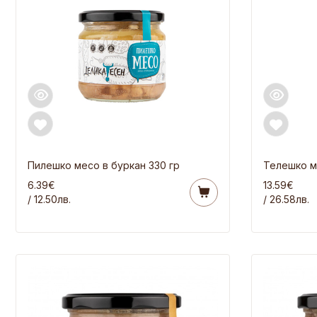
Пилешко месо в буркан 330 гр
Телешко м
6.39€
13.59€
/ 12.50лв.
/ 26.58лв.