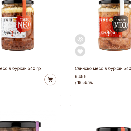
есо в буркан 540 гр
Свинско месо в буркан 540
9.49€
/ 18.56лв.