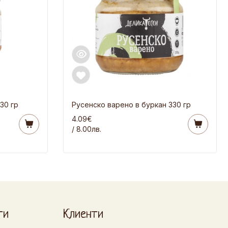
30 гр
Русенско варено в буркан 330 гр
4.09€
/ 8.00лв.
ти
Клиенти