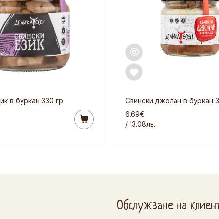
ик в буркан 330 гр
Свински джолан в буркан 3
6.69€
/ 13.08лв.
Обслужване на клиен