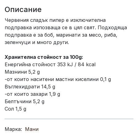
Описание
Червения сладък пипер е изключителна
подправка изпозваща се в цял свят. Подходяща
подправка е за боб, маринати за месо, риба,
зеленчуци и много други.
Хранителна стойност за 100g:
Енергийна стойност 353 kJ / 84 kcal
Мазнини 5,2 g
-от които наситени мастни киселини 0,1 g
Въглехидрати 14,5 g
-от които захари 1,9 g
Белтъчини 5,2 g
Сол 1,5 g
Марка:
Мани