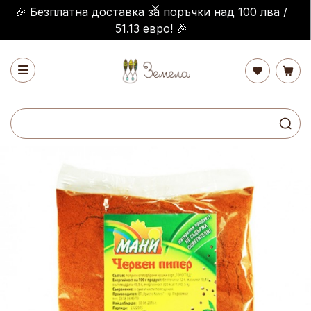
🎉 Безплатна доставка за поръчки над 100 лва /
51.13 евро! 🎉