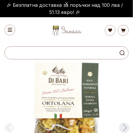
🎉 Безплатна доставка за поръчки над 100 лва /
51.13 евро! 🎉