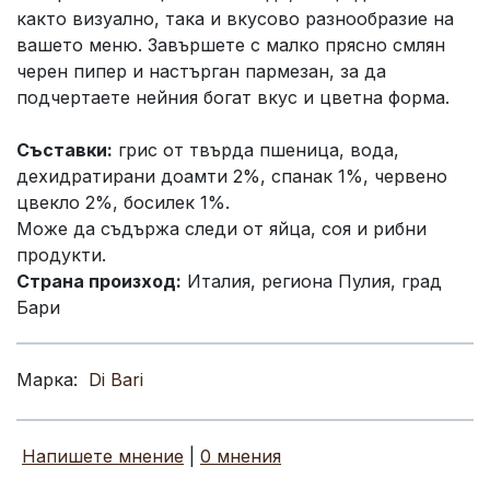
както визуално, така и вкусово разнообразие на
вашето меню. Завършете с малко прясно смлян
черен пипер и настърган пармезан, за да
подчертаете нейния богат вкус и цветна форма.
Съставки:
грис от твърда пшеница, вода,
дехидратирани доамти 2%, спанак 1%, червено
цвекло 2%, босилек 1%.
Може да съдържа следи от яйца, соя и рибни
продукти.
Страна произход:
Италия, региона Пулия, град
Бари
Марка:
Di Bari
Напишете мнение
|
0 мнения