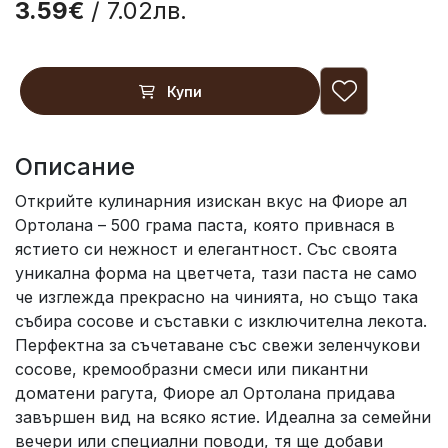
3.59€
/ 7.02лв.
Купи
Описание
Открийте кулинарния изискан вкус на Фиоре ал
Ортолана – 500 грама паста, която привнася в
ястието си нежност и елегантност. Със своята
уникална форма на цветчета, тази паста не само
че изглежда прекрасно на чинията, но също така
събира сосове и съставки с изключителна лекота.
Перфектна за съчетаване със свежи зеленчукови
сосове, кремообразни смеси или пикантни
доматени рагута, Фиоре ал Ортолана придава
завършен вид на всяко ястие. Идеална за семейни
вечери или специални поводи, тя ще добави