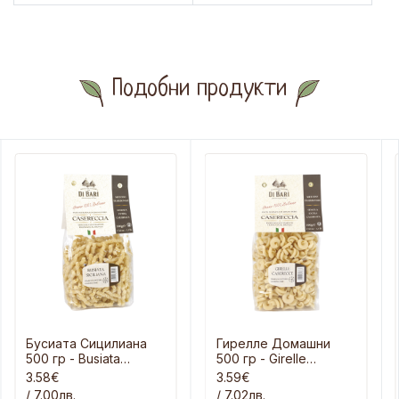
Подобни продукти
Бусиата Сицилиана
Гирелле Домашни
500 гр - Busiata
500 гр - Girelle
Siciliana
Casereccia
3.58€
3.59€
/ 7.00лв.
/ 7.02лв.