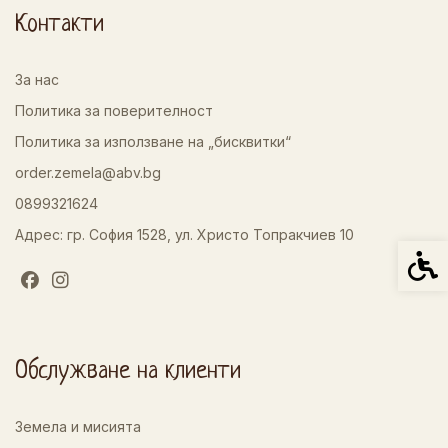
Контакти
За нас
Политика за поверителност
Политика за използване на „бисквитки“
order.zemela@abv.bg
0899321624
Адрес: гр. София 1528, ул. Христо Топракчиев 10
Спец
Обслужване на клиенти
Земела и мисията