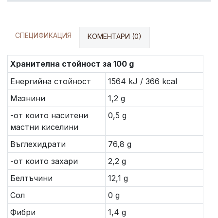
СПЕЦИФИКАЦИЯ
КОМЕНТАРИ (0)
Хранителна стойност за 100 g
Енергийна стойност
1564 kJ / 366 kcal
Мазнини
1,2 g
-от които наситени
0,5 g
мастни киселини
Въглехидрати
76,8 g
-от които захари
2,2 g
Белтъчини
12,1 g
Сол
0 g
Фибри
1,4 g