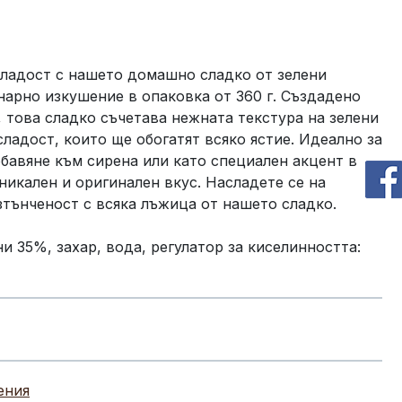
сладост с нашето домашно сладко от зелени
нарно изкушение в опаковка от 360 г. Създадено
 това сладко съчетава нежната текстура на зелени
ладост, които ще обогатят всяко ястие. Идеално за
обавяне към сирена или като специален акцент в
никален и оригинален вкус. Насладете се на
тънченост с всяка лъжица от нашето сладко.
и 35%, захар, вода, регулатор за киселинността:
ения