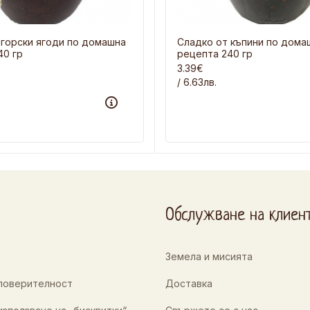
 горски ягоди по домашна
Сладко от къпини по дома
40 гр
рецепта 240 гр
3.39€
/ 6.63лв.
Обслужване на клиен
Земела и мисията
 поверителност
Доставка