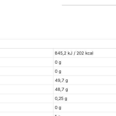
845,2 kJ / 202 kcal
0 g
0 g
49,7 g
48,7 g
0,25 g
0 g