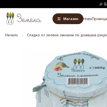
🎉 Б
Магазин
Ново
Промоци
Начало
Сладко от зелени смокини по домашна реце