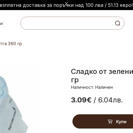
езплатна доставка за поръчки над 100 лва / 51.13 евро!
и
пта 360 гр
Сладко от зелен
гр
Наличност: Наличен
3.09€
/ 6.04лв.
Купи