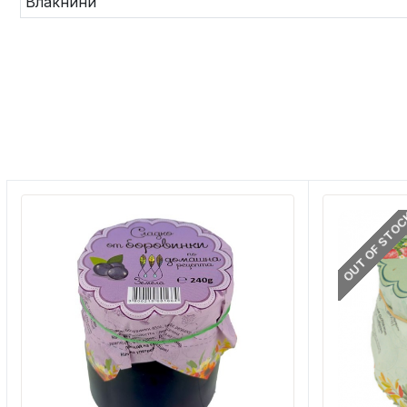
Влакнини
OUT OF STO