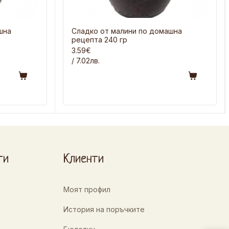
шна
Сладко от малини по домашна
рецепта 240 гр
3.59€
/ 7.02лв.
ти
Клиенти
Моят профил
История на поръчките