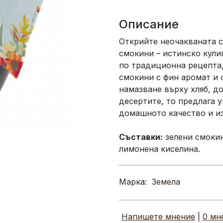
Описание
Открийте неочакваната 
смокини – истинско кули
по традиционна рецепта,
смокини с фин аромат и с
намазване върху хляб, д
десертите, то предлага у
домашното качество и из
Съставки:
зелени смокин
лимонена киселина.
Марка:
Земела
Напишете мнение
|
0 мн