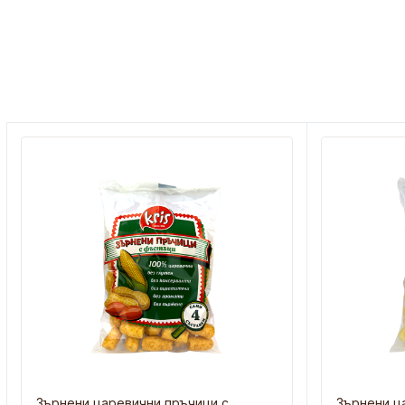
Зърнени царевични пръчици с
Зърнени ц