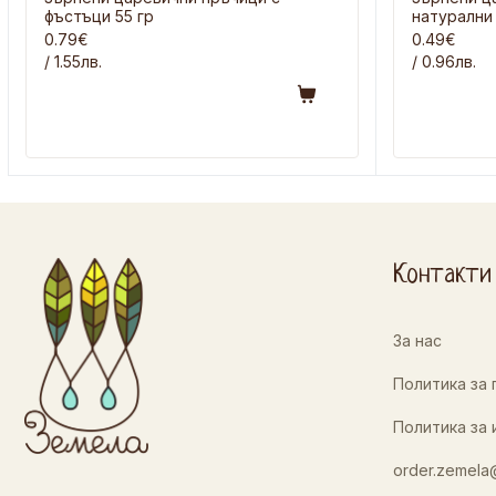
фъстъци 55 гр
натурални 
0.79€
0.49€
/ 1.55лв.
/ 0.96лв.
Контакти
За нас
Политика за
Политика за 
order.zemela