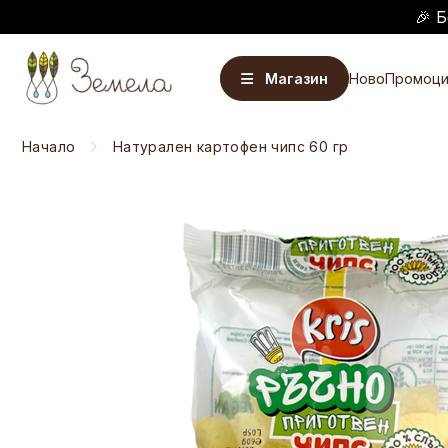
🎉 Б
Магазин
Ново
Промоци
Начало
Натурален картофен чипс 60 гр