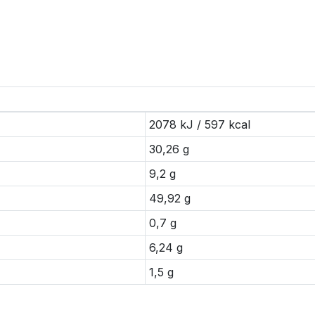
2078 kJ / 597 kcal
30,26 g
9,2 g
49,92 g
0,7 g
6,24 g
1,5 g