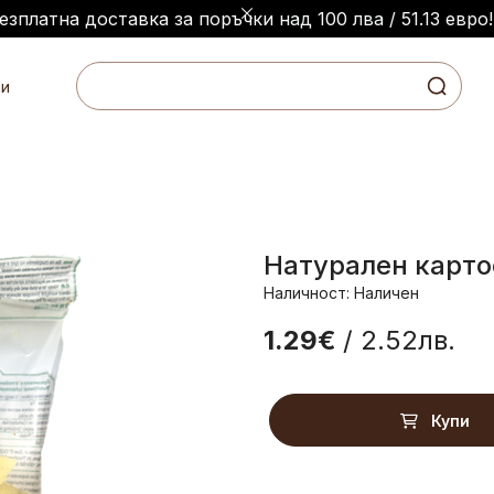
езплатна доставка за поръчки над 100 лва / 51.13 евро!
и
Натурален карто
Наличност: Наличен
1.29€
/ 2.52лв.
Купи