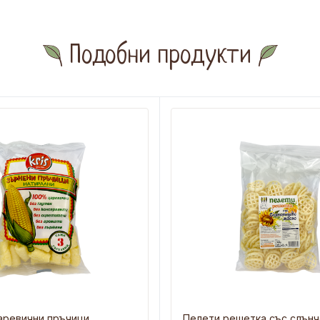
Подобни продукти
аревични пръчици
Пелети решетка със слън