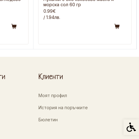
морска сол 60 гр
0.99€
/ 1.94лв.
ти
Клиенти
Моят профил
История на поръчките
Бюлетин
Спец