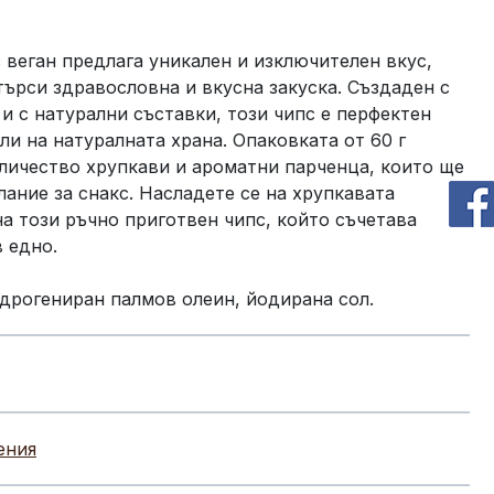
 веган предлага уникален и изключителен вкус,
търси здравословна и вкусна закуска. Създаден с
и с натурални съставки, този чипс е перфектен
ли на натуралната храна. Опаковката от 60 г
личество хрупкави и ароматни парченца, които ще
ание за снакс. Насладете се на хрупкавата
на този ръчно приготвен чипс, който съчетава
 едно.
дрогениран палмов олеин, йодирана сол.
ения