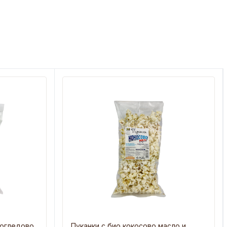
чогледово
Пуканки с био кокосово масло и