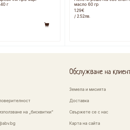
40 г
масло 60 гр
1.29€
/ 2.52лв.
Обслужване на клиен
Земела и мисията
 поверителност
Доставка
използване на „бисквитки“
Свържете се с нас
@abv.bg
Карта на сайта