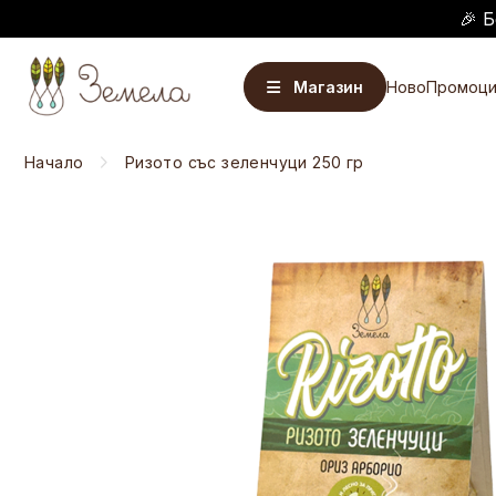
🎉 Б
Магазин
Ново
Промоци
Начало
Ризото със зеленчуци 250 гр