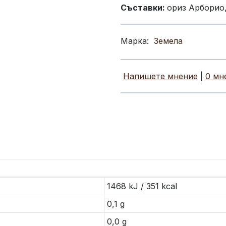
Съставки:
ориз Арборио,
Марка:
Земела
Напишете мнение
|
0 мн
1468 kJ / 351 kcal
0,1 g
0,0 g