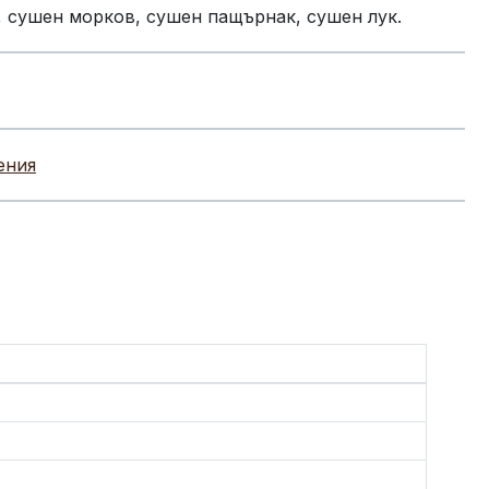
 сушен морков, сушен пащърнак, сушен лук.
ения