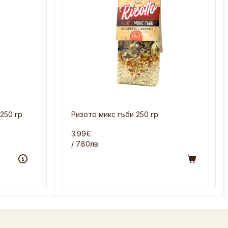
250 гр
Ризото микс гъби 250 гр
3.99€
/ 7.80лв.