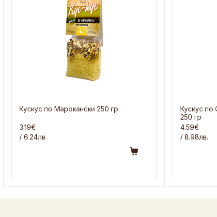
Кускус по Марокански 250 гр
Кускус по
250 гр
3.19€
4.59€
/ 6.24лв.
/ 8.98лв.