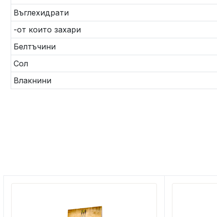
Въглехидрати
-от които захари
Белтъчини
Сол
Влакнини