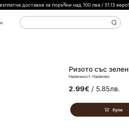
езплатна доставка за поръчки над 100 лва / 51.13 евро!
и
Ризото със зелен
Наличност: Наличен
2.99€
/ 5.85лв.
Купи