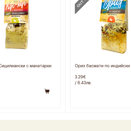
 Сицилиански с манатарки
Ориз басмати по индийски 
3.29€
/ 6.43лв.