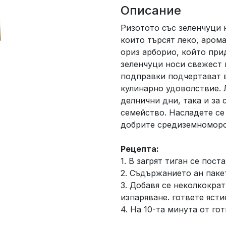
Описание
Ризотото със зеленчуци 
които търсят леко, арома
ориз арборио, който при
зеленчуци носи свежест 
подправки подчертават 
кулинарно удоволствие. 
делнични дни, така и за 
семейство. Насладете се
добрите средиземноморс
Рецепта:
1. В загрят тиган се пост
2. Съдържанието ан паке
3. Добавя се неколкокра
изпаряване. гответе ясти
4. На 10-та минута от го