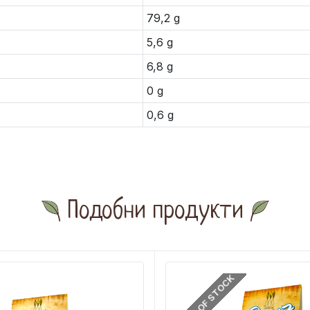
79,2 g
5,6 g
6,8 g
0 g
0,6 g
Подобни продукти
OUT OF STOCK