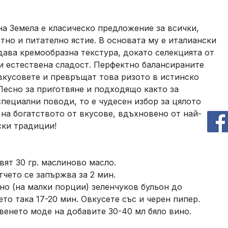
на Земела е класическо предложение за всички,
тно и питателно ястие. В основата му е италиански
дава кремообразна текстура, докато селекцията от
и естествена сладост. Перфектно балансираните
вкусовете и превръщат това ризото в истинско
Лесно за приготвяне и подходящо както за
специални поводи, то е чудесен избор за цялото
 на богатството от вкусове, вдъхновено от най-
ки традиции!
авят 30 гр. маслиново масло.
тчето се запържва за 2 мин.
тно (на малки порции) зеленчуков бульон до
ето така 17-20 мин. Овкусете със и черен пипер.
твенето моде на добавите 30-40 мл бяло вино.