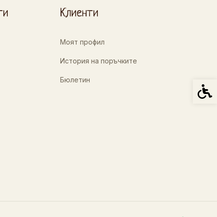
ти
Клиенти
Моят профил
История на поръчките
Бюлетин
Спец