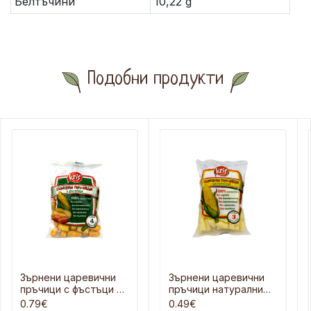
Белтъчини
10,22 g
Подобни продукти
Зърнени царевични
Зърнени царевични
пръчици с фъстъци 55
пръчици натурални
гр
40 г
0.79€
0.49€