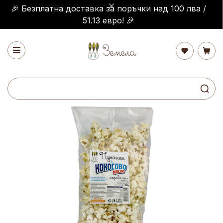
🎉 Безплатна доставка за поръчки над 100 лва /
51.13 евро! 🎉