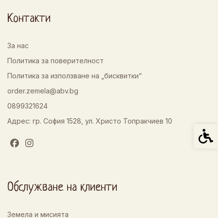
Контакти
За нас
Политика за поверителност
Политика за използване на „бисквитки“
order.zemela@abv.bg
0899321624
Адрес: гр. София 1528, ул. Христо Топракчиев 10
Спец
Обслужване на клиенти
Земела и мисията