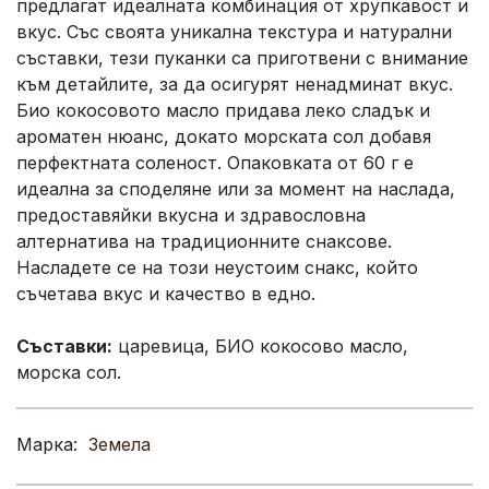
предлагат идеалната комбинация от хрупкавост и
вкус. Със своята уникална текстура и натурални
съставки, тези пуканки са приготвени с внимание
към детайлите, за да осигурят ненадминат вкус.
Био кокосовото масло придава леко сладък и
ароматен нюанс, докато морската сол добавя
перфектната соленост. Опаковката от 60 г е
идеална за споделяне или за момент на наслада,
предоставяйки вкусна и здравословна
алтернатива на традиционните снаксове.
Насладете се на този неустоим снакс, който
съчетава вкус и качество в едно.
Съставки:
царевица, БИО кокосово масло,
морска сол.
Марка:
Земела