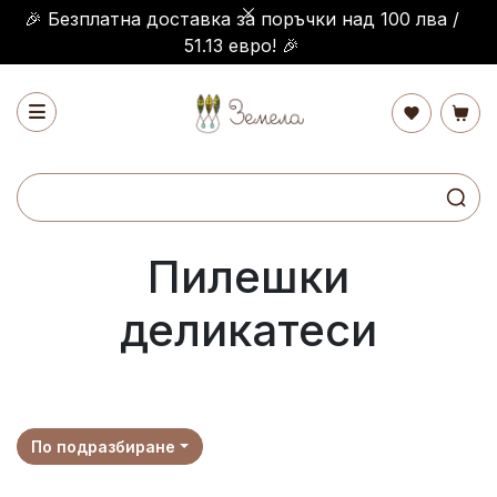
🎉 Безплатна доставка за поръчки над 100 лва /
51.13 евро! 🎉
Пилешки
деликатеси
По подразбиране