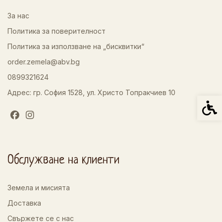
За нас
Политика за поверителност
Политика за използване на „бисквитки“
order.zemela@abv.bg
0899321624
Адрес: гр. София 1528, ул. Христо Топракчиев 10
Спец
Обслужване на клиенти
Земела и мисията
Доставка
Свържете се с нас