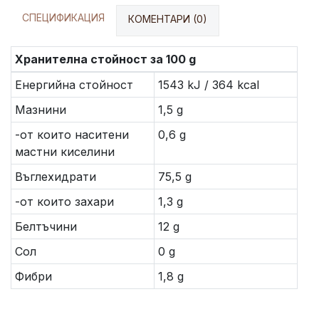
СПЕЦИФИКАЦИЯ
КОМЕНТАРИ (0)
Хранителна стойност за 100 g
Енергийна стойност
1543 kJ / 364 kcal
Мазнини
1,5 g
-от които наситени
0,6 g
мастни киселини
Въглехидрати
75,5 g
-от които захари
1,3 g
Белтъчини
12 g
Сол
0 g
Фибри
1,8 g