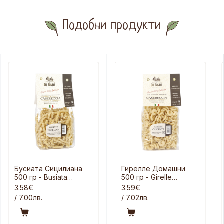
Подобни продукти
Бусиата Сицилиана
Гирелле Домашни
500 гр - Busiata
500 гр - Girelle
Siciliana
Casereccia
3.58€
3.59€
/ 7.00лв.
/ 7.02лв.