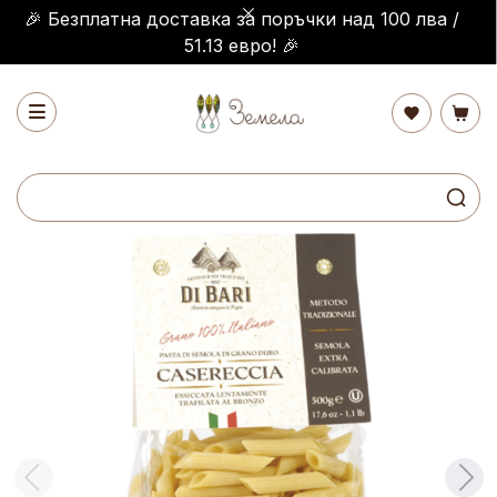
🎉 Безплатна доставка за поръчки над 100 лва /
51.13 евро! 🎉