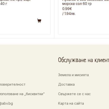
40 г
морска сол 60 гр
0.99€
/ 1.94лв.
Обслужване на клиен
Земела и мисията
 поверителност
Доставка
използване на „бисквитки“
Свържете се с нас
@abv.bg
Карта на сайта