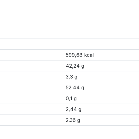
599,68 kcal
42,24 g
3,3 g
52,44 g
0,1 g
2,44 g
2.36 g