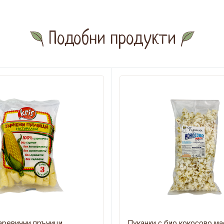
Подобни продукти
аревични пръчици
Пуканки с био кокосово ма