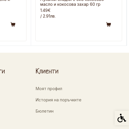
масло и кокосова захар 60 гр
1.49€
/ 2.91лв.
ти
Клиенти
Моят профил
История на поръчките
Бюлетин
Спец