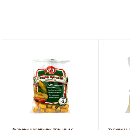
Зърнени царевични пръчици с
Зърнени ц