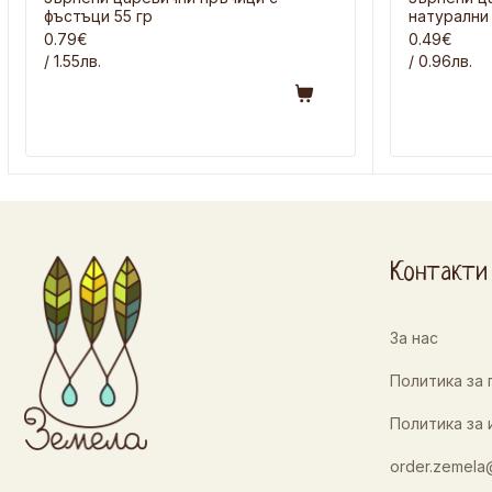
фъстъци 55 гр
натурални 
0.79€
0.49€
/ 1.55лв.
/ 0.96лв.
Контакти
За нас
Политика за
Политика за 
order.zemela