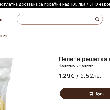
езплатна доставка за поръчки над 100 лва / 51.13 евро!
и
0 гр
Пелети решетка 
Наличност: Наличен
1.29€
/ 2.52лв.
Купи