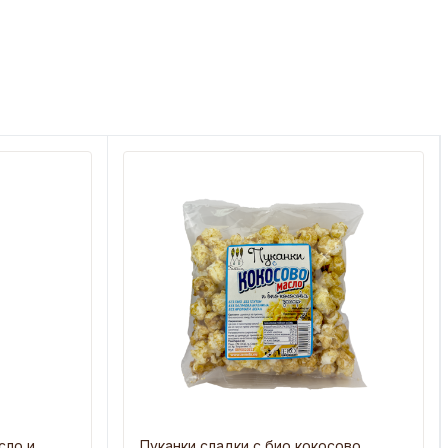
сло и
Пуканки сладки с био кокосово