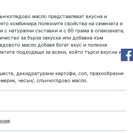
ънчогледово масло представляват вкусна и
оято комбинира полезните свойства на семената и
и с натурални съставки и с 60 грама в опаковката,
ичество за бърза закуска или добавка към
ледовото масло добавя богат вкус и полезни
летите подходящи за всеки, който търси вкусна и
шесте, дехидратурани картофи, сол, прахообразни
мерик, чесън/, слънчоглдово масло.
ения