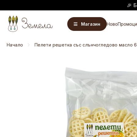
🎉 Б
Магазин
Ново
Промоци
Начало
Пелети решетка със слънчогледово масло 6