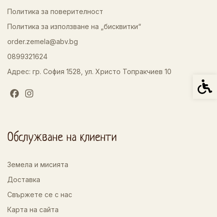
Политика за поверителност
Политика за използване на „бисквитки“
order.zemela@abv.bg
0899321624
Адрес: гр. София 1528, ул. Христо Топракчиев 10
Спец
Обслужване на клиенти
Земела и мисията
Доставка
Свържете се с нас
Карта на сайта