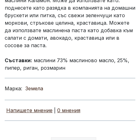
маслини Каламон. Може да използвате като:
поднесете като разядка в компанията на домашни
брускети или питка, със свежи зеленчуци като
моркови, стръкове целина, краставица. Можете
да използвате маслинена паста като добавка към
салати с домати, авокадо, краставица или в
сосове за паста.
Съставки:
маслини 73% маслиново масло, 25%,
пипер, риган, розмарин
Марка:
Земела
Напишете мнение
|
0 мнения