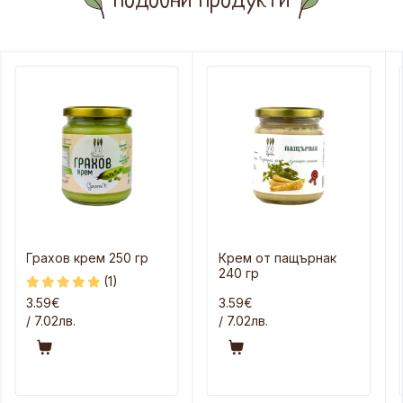
Подобни продукти
Грахов крем 250 гр
Крем от пащърнак
240 гр
(1)
3.59€
3.59€
/ 7.02лв.
/ 7.02лв.