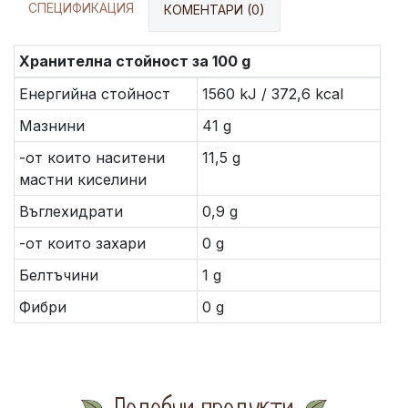
СПЕЦИФИКАЦИЯ
КОМЕНТАРИ (0)
Хранителна стойност за 100 g
Енергийна стойност
1560 kJ / 372,6 kcal
Мазнини
41 g
-от които наситени
11,5 g
мастни киселини
Въглехидрати
0,9 g
-от които захари
0 g
Белтъчини
1 g
Фибри
0 g