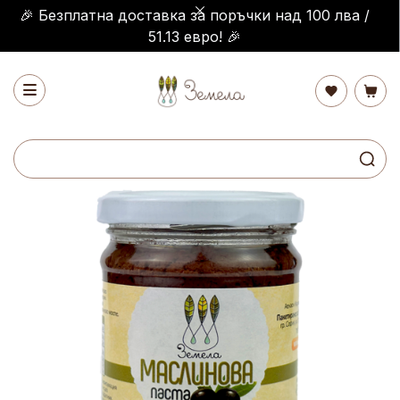
🎉 Безплатна доставка за поръчки над 100 лва /
51.13 евро! 🎉