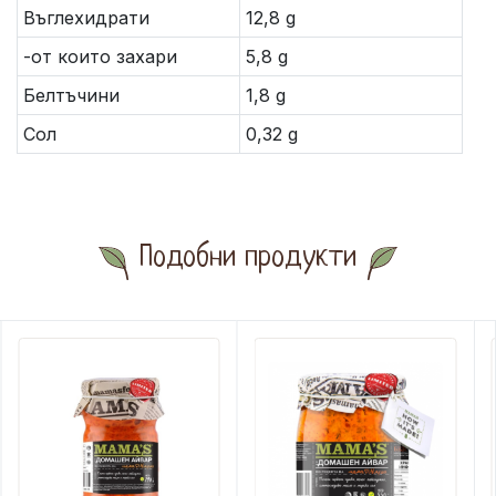
Въглехидрати
12,8 g
-от които захари
5,8 g
Белтъчини
1,8 g
Сол
0,32 g
Подобни продукти