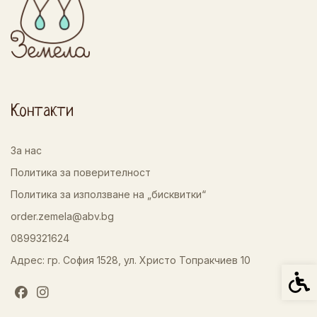
Контакти
За нас
Политика за поверителност
Политика за използване на „бисквитки“
order.zemela@abv.bg
0899321624
Адрес: гр. София 1528, ул. Христо Топракчиев 10
Спец