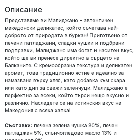
Описание
Представяме ви Малиджано – автентичен
македонски деликатес, който съчетава най-
доброто от природата в буркан! Приготвено от
печени патладжани, сладки чушки и подбрани
подправки, Малиджано има богат и наситен вкус,
който ще ви пренесе директно в сърцето на
Балканите. С кремообразна текстура и деликатен
аромат, това традиционно ястие е идеално за
намазване върху хляб, като добавка към скара
или като дип за свежи зеленчуци. Малиджано е
перфектно за всеки, който търси нещо вкусно и
различно. Насладете се на истинския вкус на
Македония с всяка хапка!
Съставки:
печена зелена чушка 80%, печен
патладжан 5%, слънчогледово масло 13% и