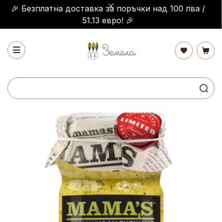
🎉 Безплатна доставка за поръчки над 100 лва /
51.13 евро! 🎉