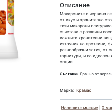
Описание
Макароните с червена л
от вкус и хранителна ст
тези макарони осигуряват
съчетава с различни сос
важните хранителни вещ
източник на протеини, ф
разнообразни ястия, от 
гарнитури, и са идеален 
опции.
Съставки:
Брашно от червен
Марка:
Крамас
Напишете мнение
|
0 мн