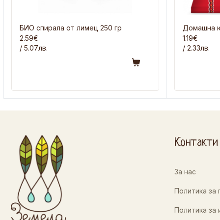
БИО спирала от лимец 250 гр
Домашна ю
2.59€
1.19€
/ 5.07лв.
/ 2.33лв.
Контакти
За нас
Политика за
Политика за 