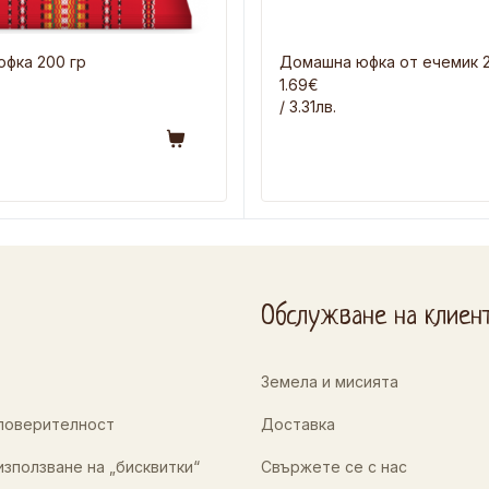
фка 200 гр
Домашна юфка от ечемик 2
1.69€
/ 3.31лв.
Обслужване на клиен
Земела и мисията
 поверителност
Доставка
използване на „бисквитки“
Свържете се с нас