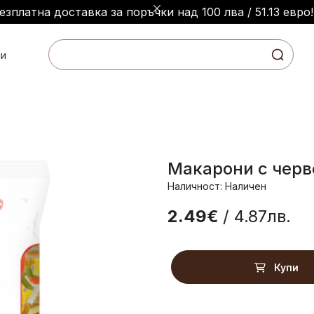
езплатна доставка за поръчки над 100 лва / 51.13 евро!
и
Макарони с черв
Наличност: Наличен
2.49€
/ 4.87лв.
Купи