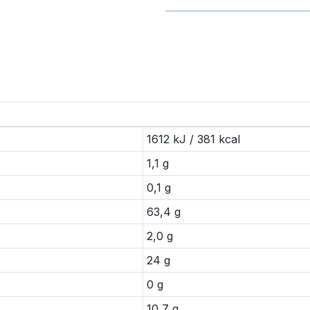
1612 kJ / 381 kcal
1,1 g
0,1 g
63,4 g
2,0 g
24 g
0 g
10,7 g