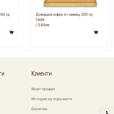
00 гр
Домашна юфка от лимец 200 гр
1.99€
/ 3.89лв.
ти
Клиенти
Моят профил
История на поръчките
Бюлетин
Спец