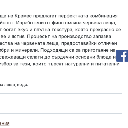
еща на Крамас предлагат перфектната комбинация
ойност. Изработени от фино смляна червена леща,
 богат вкус и плътна текстура, която прекрасно се
ове и ястия. Процесът на производство запазва
ества на червената леща, предоставяйки отличен
ибри и минерали. Подходящи са за приготвяне на
освежаващи салати до сърдечни основни блюда и
избор за тези, които търсят натурални и питателни
а леща, вода.
ения