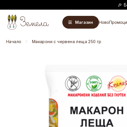
🎉 Б
Магазин
Ново
Промоци
Начало
Макарони с червена леща 250 гр