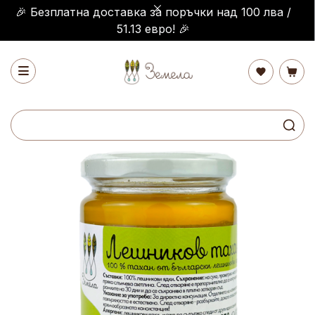
🎉 Безплатна доставка за поръчки над 100 лва /
51.13 евро! 🎉