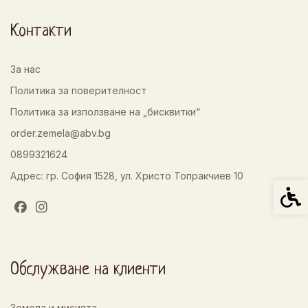
Контакти
За нас
Политика за поверителност
Политика за използване на „бисквитки“
order.zemela@abv.bg
0899321624
Адрес: гр. София 1528, ул. Христо Топракчиев 10
Спец
Обслужване на клиенти
Земела и мисията