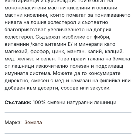
вегетарианци и суровоядци. Той е богат на
мононенаситени мастни киселини и основни
мастни киселини, които помагат за понижаването
нивата на лошия холестерол и съответно
благоприятстват увеличаването на добрия
холестерол. Съдържат изобилие от фибри,
витамини /като витамин Е/ и минерали като
магнезий, фосфор, цинк, манган, калий, калций,
мед, желязо и селен. Това прави тахана на Земела
от лешници изкючително полезен и подсилващ
имунната система. Можете да го консумирате
директно, смесен с мед и намазан на филийка или
добавен към десерти, сосове или закуски.
Съставки:
100% смлени натурални лешници
Марка:
Земела