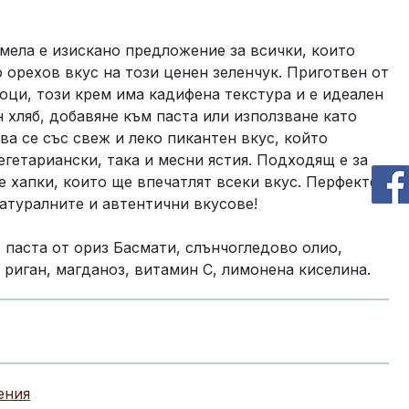
мела е изискано предложение за всички, които
 орехов вкус на този ценен зеленчук. Приготвен от
ци, този крем има кадифена текстура и е идеален
 хляб, добавяне към паста или използване като
ва се със свеж и леко пикантен вкус, който
егетариански, така и месни ястия. Подходящ е за
е хапки, които ще впечатлят всеки вкус. Перфектен
натуралните и автентични вкусове!
паста от ориз Басмати, слънчогледово олио,
, риган, магданоз, витамин C, лимонена киселина.
ения