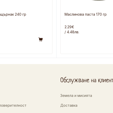
ащърнак 240 гр
Маслинова паста 170 гр
2.29€
/ 4.48лв.
Обслужване на клиен
Земела и мисията
 поверителност
Доставка