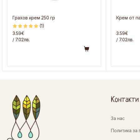
Грахов крем 250 гр
Крем от п
(1)
3.59€
3.59€
/ 7.02лв.
/ 7.02лв.
Контакти
За нас
Политика за