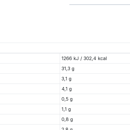
1266 kJ / 302,4 kcal
31,3 g
3,1 g
4,1 g
0,5 g
1,1 g
0,8 g
2,8 g