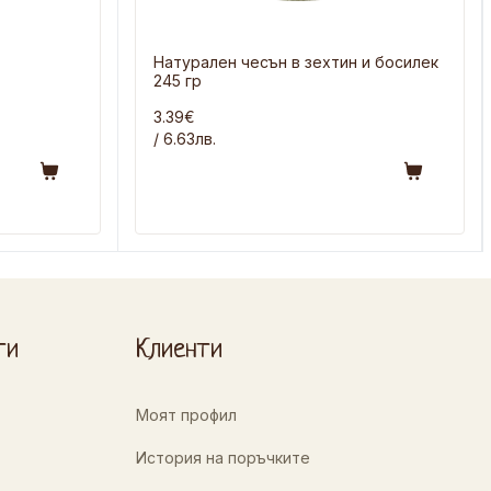
Натурален чесън в зехтин и босилек
245 гр
3.39€
/ 6.63лв.
ти
Клиенти
Моят профил
История на поръчките