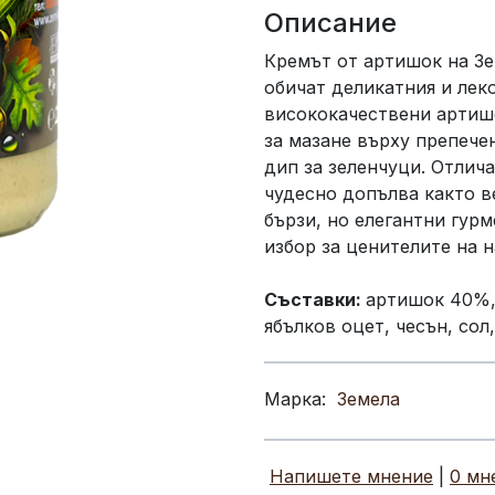
Описание
Кремът от артишок на Зе
обичат деликатния и леко
висококачествени артишо
за мазане върху препечен
дип за зеленчуци. Отлича
чудесно допълва както в
бързи, но елегантни гурм
избор за ценителите на 
Съставки:
артишок 40%, 
ябълков оцет, чесън, сол
Марка:
Земела
Напишете мнение
|
0 мн