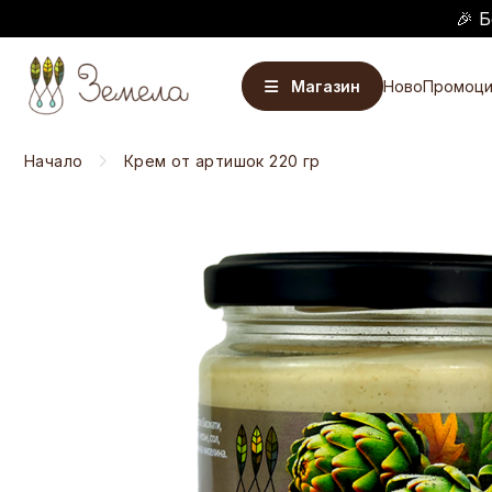
🎉 Б
Магазин
Ново
Промоци
Начало
Крем от артишок 220 гр