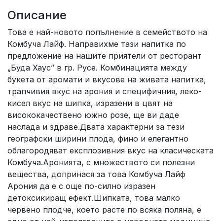
Описание
Това е най-новото попълнение в семейството на
Комбуча Лайф. Направихме тази напитка по
предложение на нашите приятели от ресторант
„Буда Хаус” в гр. Русе. Комбинацията между
букета от аромати и вкусове на живата напитка,
трапчивия вкус на арония и специфичния, леко-
кисел вкус на шипка, изразени в цвят на
висококачествено южно розе, ще ви даде
наслада и здраве.Двата характерни за тези
географски ширини плода, фино и елегантно
облагородяват експлозивния вкус на класическата
Комбуча.Аронията, с множеството си полезни
вещества, допринася за това Комбуча Лайф
Арония да е с още по-силно изразен
детоксикиращ ефект.Шипката, това малко
червено плодче, което расте по всяка поляна, е