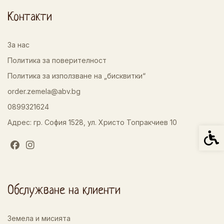
Контакти
За нас
Политика за поверителност
Политика за използване на „бисквитки“
order.zemela@abv.bg
0899321624
Адрес: гр. София 1528, ул. Христо Топракчиев 10
Спец
Обслужване на клиенти
Земела и мисията