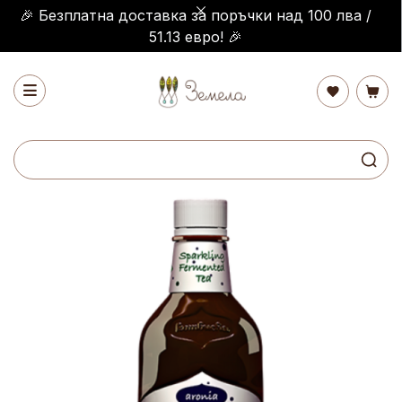
🎉 Безплатна доставка за поръчки над 100 лва /
51.13 евро! 🎉