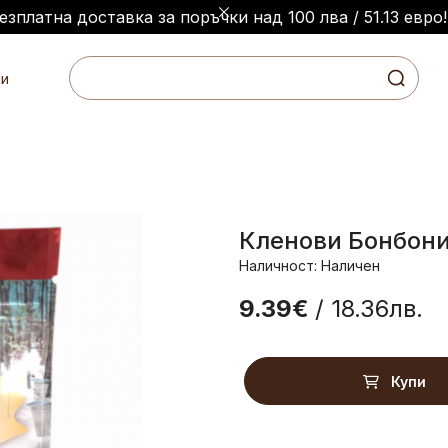
езплатна доставка за поръчки над 100 лва / 51.13 евро!
и
Кленови Бонбони 
Наличност: Наличен
9.39€
/ 18.36лв.
Купи