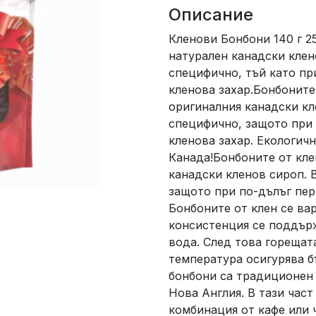
Описание
Кленови Бонбони 140 г 2
натурален канадски клен
специфично, тъй като пр
кленова захар.Бонбоните
оригиналния канадски кл
специфично, защото при 
кленова захар. Екологич
Канада!Бонбоните от кле
канадски кленов сироп. 
защото при по-дълъг пер
Бонбоните от клен се вар
консистенция се поддърж
вода. След това горещата
температура осигурява б
бонбони са традиционен 
Нова Англия. В тази част
комбинация от кафе или 