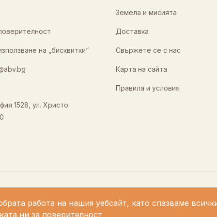
Земела и мисията
 поверителност
Доставка
използване на „бисквитки“
Свържете се с нас
@abv.bg
Карта на сайта
Правила и условия
фия 1528, ул. Христо
0
обрата работа на нашия уебсайт, като спазваме всичк
ката ни за поверителност