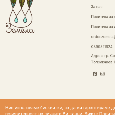
За нас
Политика за
Политика за 
order.zemela
0899321624
Адрес: гр. Со
Топракчиев 1
Ние използваме бисквитки, за да ви гарантираме д
поверителност на личните Ви данни.
Вижте Полити