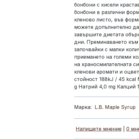
бонбони с кисели краста
бонбони в различни форм
кленово листо, във форм
можете допълнително да 
завършите диетата обърн
дни. Преминаването към 
започвайки с малки коли
приемането на големи к
на храносмилателната си
кленови аромати и оцвет
стойност 188kJ / 45 kcal
g Натрий 4,0 mg Калций 
Марка:
L.B. Maple Syrup
Напишете мнение
|
0 мн