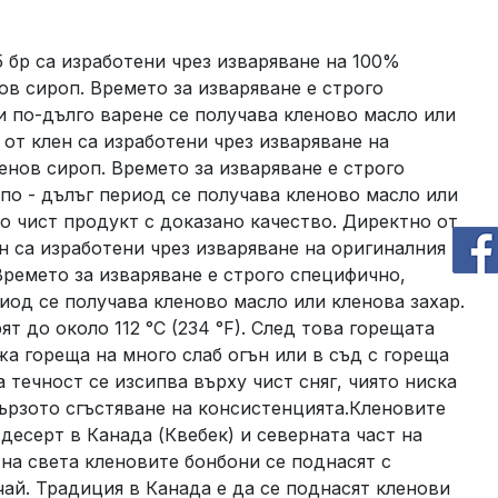
5 бр са изработени чрез изваряване на 100%
ов сироп. Времето за изваряване е строго
и по-дълго варене се получава кленово масло или
 от клен са изработени чрез изваряване на
енов сироп. Времето за изваряване е строго
по - дълъг период се получава кленово масло или
но чист продукт с доказано качество. Директно от
н са изработени чрез изваряване на оригиналния
Времето за изваряване е строго специфично,
иод се получава кленово масло или кленова захар.
ят до около 112 °C (234 °F). След това горещата
а гореща на много слаб огън или в съд с гореща
 течност се изсипва върху чист сняг, чиято ниска
ързото сгъстяване на консистенцията.Кленовите
десерт в Канада (Квебек) и северната част на
 на света кленовите бонбони се поднасят с
чай. Традиция в Канада е да се поднасят кленови