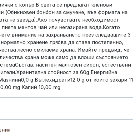
вички с копър.В света се предлагат кленови
и (Обикновен бонбон за смучене, във формата на
ата на звезда).Ако почувствате необходимост
пиете ментов чай или негазирана вода.Когато
ете внимание на захранването през следващите 3
нормално хранене трябва да става постепенно,
чества лесно смилаема храна. Имайте предвид, че
оличества храна може само да влоши състоянието
стемаСъстав: наситен малтозен сироп, естествени
ители.Хранителна стойност за 60g Енергийна
 Мазнини0,0 g Въглехидрати12,0 g от които захари 11
10,00 mg Калий 10,00 mg
ения