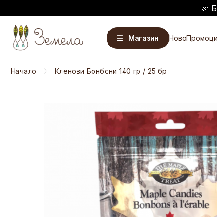
🎉 Б
Магазин
Ново
Промоци
Начало
Кленови Бонбони 140 гр / 25 бр