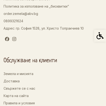
Политика за използване на „бисквитки“
order.zemela@abv.bg
0899321624
Адрес: гр. София 1528, ул. Христо Топракчиев 10
Спец
Обслужване на клиенти
Земела и мисията
Доставка
Свържете се с нас
Карта на сайта
Правила и условия