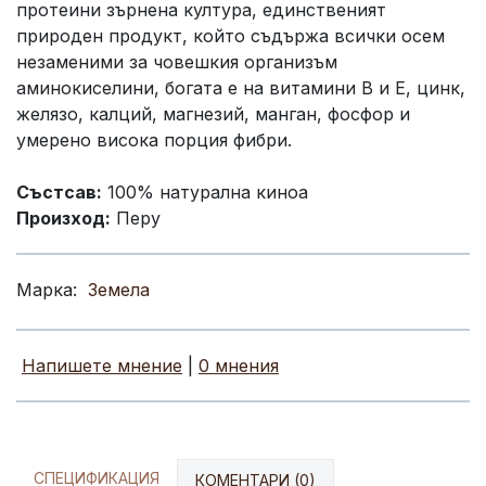
протеини зърнена култура, единственият
природен продукт, който съдържа всички осем
незаменими за човешкия организъм
аминокиселини, богата е на витамини B и E, цинк,
желязо, калций, магнезий, манган, фосфор и
умерено висока порция фибри.
Състсав:
100% натурална киноа
Произход:
Перу
Марка:
Земела
Напишете мнение
|
0 мнения
СПЕЦИФИКАЦИЯ
КОМЕНТАРИ (0)