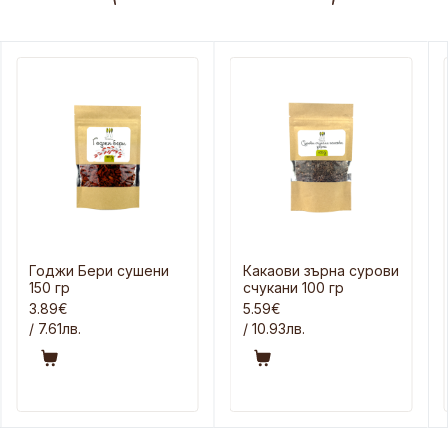
Годжи Бери сушени
Какаови зърна сурови
150 гр
счукани 100 гр
3.89€
5.59€
/ 7.61лв.
/ 10.93лв.