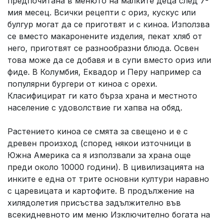
предпочитана в менюто на малките деца след 7-
мия месец. Всички рецепти с ориз, кускус или
булгур могат да се приготвят и с киноа. Използва
се вместо макаронените изделия, пекат хляб от
него, приготвят се разнообразни блюда. Освен
това може да се добавя и в супи вместо ориз или
фиде. В Колумбия, Еквадор и Перу например са
популярни бургери от киноа с орехи.
Класифицират ги като бърза храна и местното
население с удоволствие ги хапва на обяд.
Растението киноа се смята за свещено и е с
древен произход (според някои източници в
Южна Америка са я използвали за храна още
преди около 10000 години). В цивилизацията на
инките е една от трите основни култури наравно
с царевицата и картофите. В продължение на
хилядолетия присъства задължително във
всекидневното им меню Изключително богата на