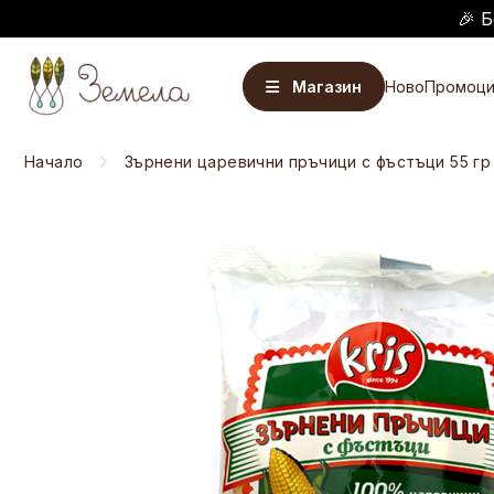
🎉 Б
Магазин
Ново
Промоци
Начало
Зърнени царевични пръчици с фъстъци 55 гр