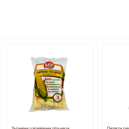
Зърнени царевични пръчици
Пелети ре