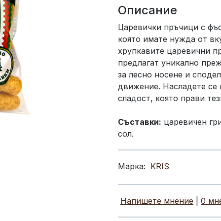
Описание
Царевички пръчици с фъс
която имате нужда от вк
хрупкавите царевични пр
предлагат уникално преж
за лесно носене и споде
движение. Насладете се 
сладост, която прави те
Съставки:
царевичен гри
сол.
Марка:
KRIS
Напишете мнение
|
0 мн