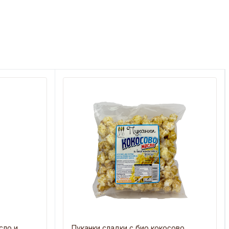
сло и
Пуканки сладки с био кокосово