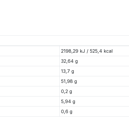
2198,29 kJ / 525,4 kcal
32,64 g
13,7 g
51,98 g
0,2 g
5,94 g
0,6 g