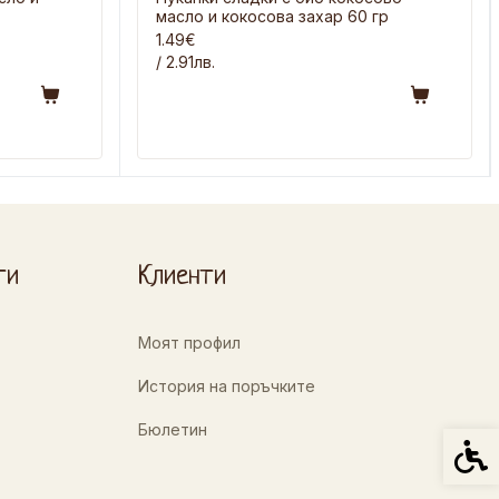
масло и кокосова захар 60 гр
1.49€
/ 2.91лв.
ти
Клиенти
Моят профил
История на поръчките
Бюлетин
Спец