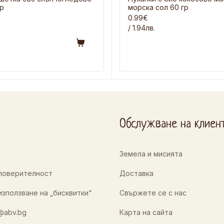
гр
морска сол 60 гр
0.99€
/ 1.94лв.
Обслужване на клиен
Земела и мисията
 поверителност
Доставка
използване на „бисквитки“
Свържете се с нас
@abv.bg
Карта на сайта