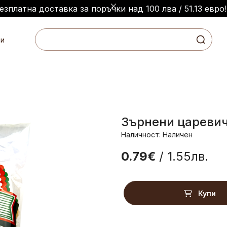
езплатна доставка за поръчки над 100 лва / 51.13 евро!
и
Зърнени царевич
Наличност: Наличен
0.79€
/ 1.55лв.
Купи