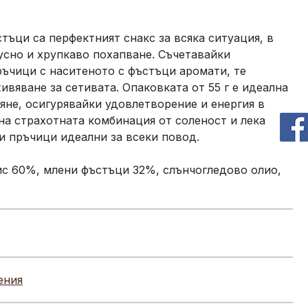
тъци са перфектният снакс за всяка ситуация, в
усно и хрупкаво похапване. Съчетавайки
ъчици с наситеното с фъстъци аромати, те
ивяване за сетивата. Опаковката от 55 г е идеална
ляне, осигурявайки удовлетворение и енергия в
на страхотната комбинация от соленост и лека
зи пръчици идеални за всеки повод.
с 60%, млени фъстъци 32%, слънчогледово олио,
ения