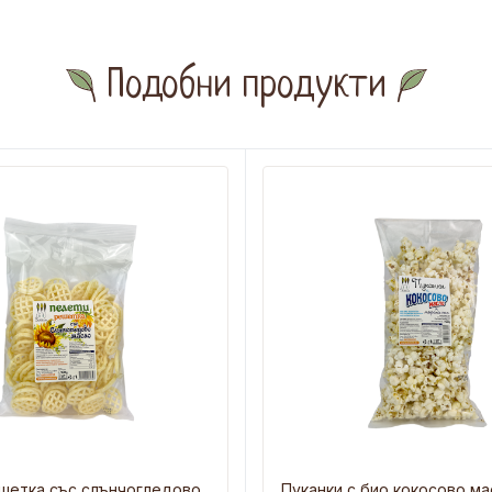
Подобни продукти
шетка със слънчогледово
Пуканки с био кокосово ма