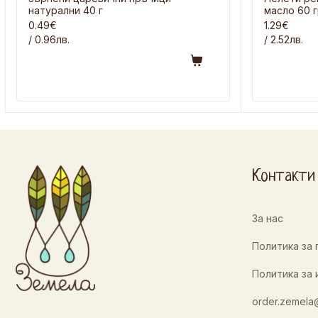
натурални 40 г
масло 60 
0.49€
1.29€
/ 0.96лв.
/ 2.52лв.
Контакти
За нас
Политика за
Политика за 
order.zemela