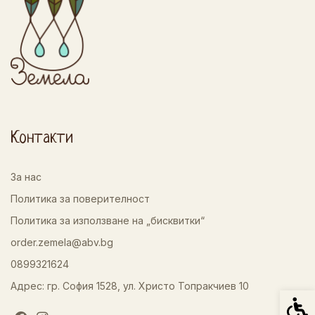
Контакти
За нас
Политика за поверителност
Политика за използване на „бисквитки“
order.zemela@abv.bg
0899321624
Адрес: гр. София 1528, ул. Христо Топракчиев 10
Спец