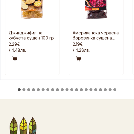
Джинджифил на
Американска червена
кубчета сушен 100 гр
боровинка сушена
100 гр
2.29€
2.19€
/ 4.48лв.
/ 4.28лв.