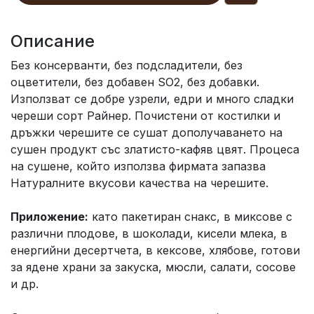
Описание
Без консерванти, без подсладители, без
оцветители, без добавен SO2, без добавки.
Използват се добре узрели, едри и много сладки
череши сорт Райнер. Почистени от костилки и
дръжки черешите се сушат дополучаването на
сушен продукт със златисто-кафяв цвят. Процеса
на сушене, който използва фирмата запазва
Натуралните вкусови качества на черешите.
Приложение:
като пакетиран снакс, в миксове с
различни плодове, в шоколади, кисели млека, в
енергийни десертчета, в кексове, хлябове, готови
за ядене храни за закуска, мюсли, салати, сосове
и др.