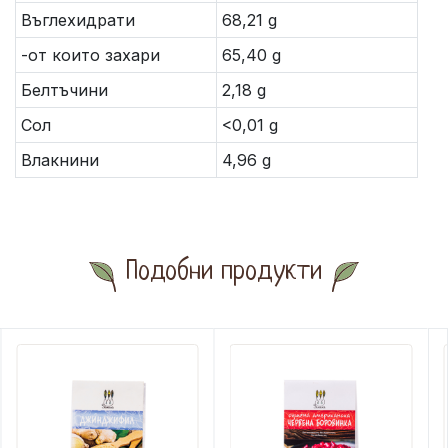
Въглехидрати
68,21 g
-от които захари
65,40 g
Белтъчини
2,18 g
Сол
<0,01 g
Влакнини
4,96 g
Подобни продукти