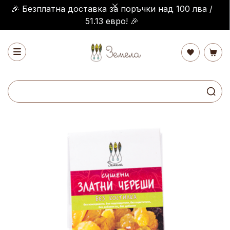
🎉 Безплатна доставка за поръчки над 100 лва /
51.13 евро! 🎉