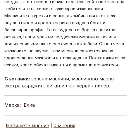
предлагат интензивен и пикантен вкус, който ще зарадва
любителите на силните кулинарни изживявания.
Маслините са крехки и сочни, а комбинацията от леко
опушен пипер и ароматен риган създава богат и
балансиран профил. Те са чудесен избор за апетитна
разядка, гарнитура към средиземноморски ястия или
допълнение към плато със сирена и колбаси. Освен че са
изключително вкусни, тези маслини са и източник на
здравословни мазнини и антиоксиданти. Подходящи са за
всички, които обичат пикантни и ароматни деликатеси.
Съставки:
зелени маслини, маслиново масло
екстра върджин, риган и лют червен пипер.
Марка:
Елиа
Напишете мнение
|
0 мнения