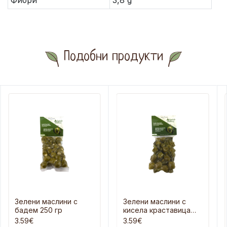
Фибри
3,8 g
Подобни продукти
Зелени маслини с
Зелени маслини с
бадем 250 гр
кисела краставица
250 гр
3.59€
3.59€