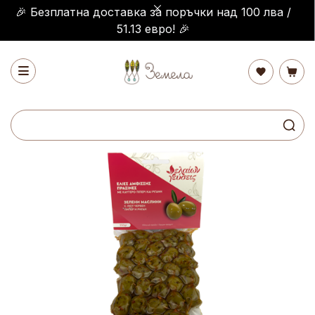
🎉 Безплатна доставка за поръчки над 100 лва /
51.13 евро! 🎉