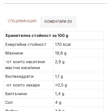
СПЕЦИФИКАЦИЯ
КОМЕНТАРИ (0)
Хранителна стойност за 100 g
Енергийна стойност
170 kcal
Мазнини
19,8 g
-от които наситени
2,9 g
мастни киселини
Въглехидрати
1,1 g
-от които захари
<0,5 g
Белтъчини
1,4 g
Сол
4 g