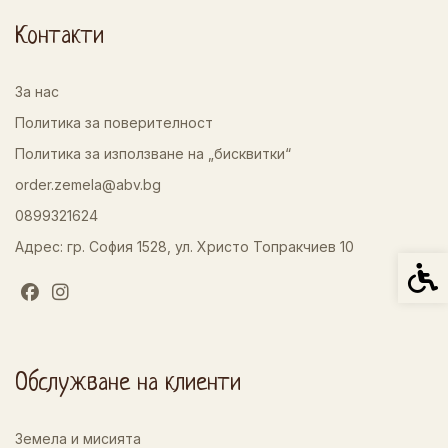
Контакти
За нас
Политика за поверителност
Политика за използване на „бисквитки“
order.zemela@abv.bg
0899321624
Адрес: гр. София 1528, ул. Христо Топракчиев 10
Спец
Обслужване на клиенти
Земела и мисията