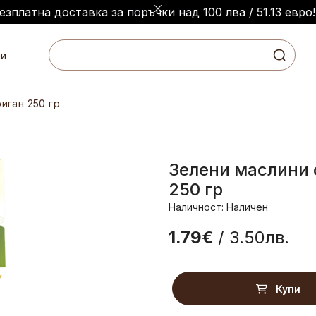
езплатна доставка за поръчки над 100 лва / 51.13 евро!
и
иган 250 гр
Зелени маслини 
250 гр
Наличност: Наличен
1.79€
/ 3.50лв.
Купи