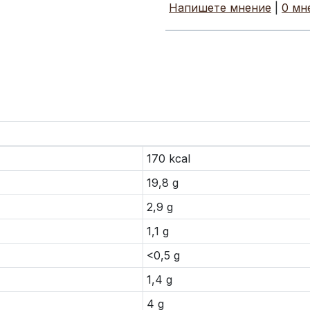
Напишете мнение
|
0 мн
170 kcal
19,8 g
2,9 g
1,1 g
<0,5 g
1,4 g
4 g