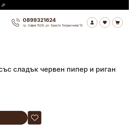
 🎉
0899321624
гр. София 1528, ул. Христо Топракчиев 10
със сладък червен пипер и риган