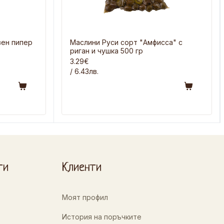
вен пипер
Маслини Руси сорт "Амфисса" с
риган и чушка 500 гр
3.29€
/ 6.43лв.
ти
Клиенти
Моят профил
История на поръчките