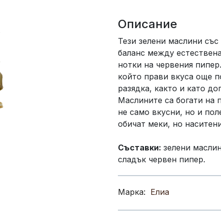
Описание
Тези зелени маслини със
баланс между естествена
нотки на червения пипер
който прави вкуса още по
разядка, както и като до
Маслините са богати на 
не само вкусни, но и пол
обичат меки, но наситен
Съставки:
зелени маслин
сладък червен пипер.
Марка:
Елиа