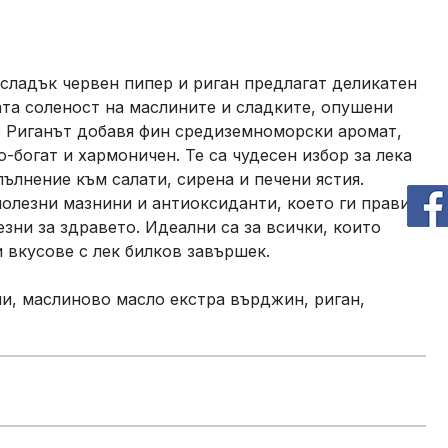
 сладък червен пипер и риган предлагат деликатен
та соленост на маслините и сладките, опушени
. Риганът добавя фин средиземноморски аромат,
-богат и хармоничен. Те са чудесен избор за лека
пълнение към салати, сирена и печени ястия.
полезни мазнини и антиоксиданти, което ги прави
езни за здравето. Идеални са за всички, които
и вкусове с лек билков завършек.
и, маслиново масло екстра върджин, риган,