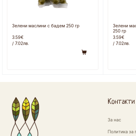
Зелени маслини с бадем 250 гр
Зелени ма
250 гр
3.59€
3.59€
/ 7.02лв.
/ 7.02лв.
Контакти
За нас
Политика за