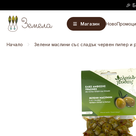
🎉 Б
Магазин
Ново
Промоци
Начало
Зелени маслини със сладък червен пипер и р