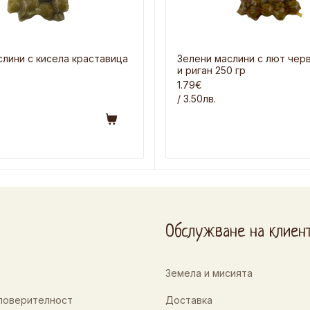
слини с кисела краставица
Зелени маслини с лют чер
и риган 250 гр
1.79€
/ 3.50лв.
Обслужване на клиен
Земела и мисията
 поверителност
Доставка