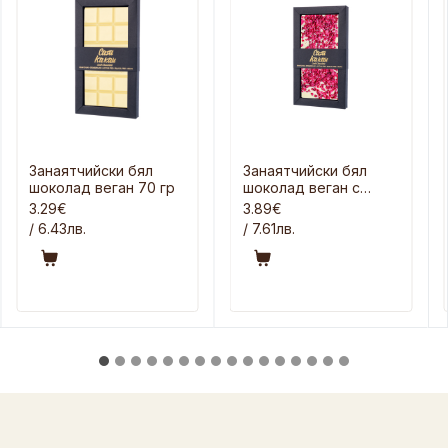
Занаятчийски бял
Занаятчийски бял
шоколад веган 70 гр
шоколад веган с
малини 70 гр
3.29€
3.89€
/ 6.43лв.
/ 7.61лв.