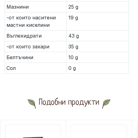
Мазнини
25 g
-от които наситени
19 g
мастни киселини
Въглехидрати
43 g
-от които захари
35 g
Белтъчини
10 g
Сол
0 g
Подобни продукти