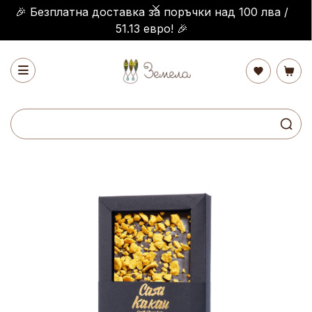
🎉 Безплатна доставка за поръчки над 100 лва /
51.13 евро! 🎉