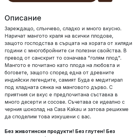
Описание
Зареждащо, слънчево, сладко и много вкусно.
Наричат мангото краля на всички плодове,
защото господства в сърцата на хората от хиляди
години с многобройните си полезни свойства. В
превод от санскрит то означава "голям плод".
Мангото е почитано като плода на любовта и
боговете, защото според една от древните
индийски легендите, самият Буда е медитирал
под хладната сянка на манговото дърво. С
приятния си вкус е предпочитана съставка в
много десерти и сосове. Съчетава се идеално с
черния шоколад на Casa Kakau и затова решихме
да споделим това изкушени с вас.
Без животински продукти! Без глутен! Без