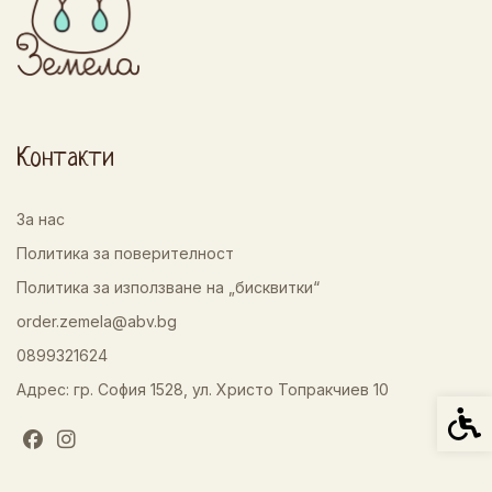
Контакти
За нас
Политика за поверителност
Политика за използване на „бисквитки“
order.zemela@abv.bg
0899321624
Адрес: гр. София 1528, ул. Христо Топракчиев 10
Спец