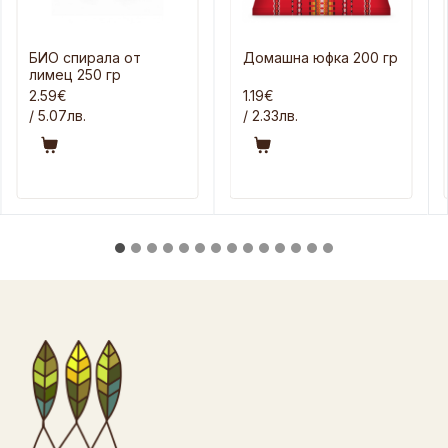
БИО спирала от
Домашна юфка 200 гр
лимец 250 гр
2.59€
1.19€
/ 5.07лв.
/ 2.33лв.