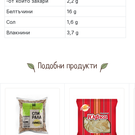
-от които захари
2,2 g
Белтъчини
16 g
Сол
1,6 g
Влакнини
3,7 g
Подобни продукти